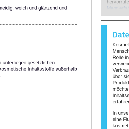
Experten,
hervorrufe
gesetzlich
eidig, weich und glänzend und 
wenn das 
Mehr erfa
potenziell
Stoffe rea
möglicher
harmlos si
Reaktion h
Dat
bezeichne
Körperpfle
Kosmeti
enthalten
Mensche
Allergie 
Rolle i
nicht, da
 unterliegen gesetzlichen 
verwen
nicht siche
kosmetische Inhaltsstoffe außerhalb 
Verbrau
.
über si
Produkt
möchten
Inhalts
erfahre
In unse
eine Fl
kosmet