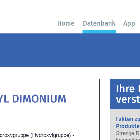
Home
Datenbank
App
Ihre
YL DIMONIUM
vers
Fakten z
Produkte
Strenge R
ydroxygruppe (Hydroxylgruppe) -