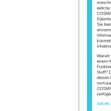
manchma
welche 
COSMIL
Datenba
Sie bie
wissens
Informa
kosmet
Inhaltss
Warum s
einem 
Funktio
Stoff? 
diesen 
vertrau
COSMIL
verfügb
SUCHE 