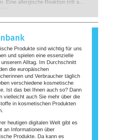
 zu denen die Unternehmen
n. Eine allergische Reaktion tritt auf,
 verpflichtet sind, decken alle
Immunsystem einer Person auf
hren
en Risiken ab, einschließlich
giert, die für die meisten Menschen
 Störungen des Hormonsystems.
nd. Ein Stoff, der eine allergische
ervorruft, wird als Allergen
enbank
t. Kosmetika und
geprodukte können Inhaltsstoffe
sche Produkte sind wichtig für uns
, die bei manchen Menschen eine
n und spielen eine essenzielle
auslösen können. Das bedeutet jedoch
n unserem Alltag. Im Durchschnitt
ss das Produkt für andere Personen
den die europäischen
r ist.
cherinnen und Verbraucher täglich
eben verschiedene kosmetische
e. Ist das bei Ihnen auch so? Dann
 vielleicht auch Sie mehr über die
stoffe in kosmetischen Produkten
n.
rer heutigen digitalen Welt gibt es
ut an Informationen über
ische Produkte. Da kann es