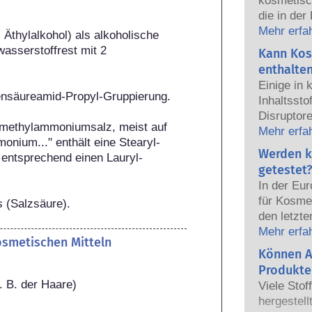
kosmetisc
die in der
sicher fü
Mehr erfa
 Äthylalkohol) als alkoholische 
Die Kosmet
sserstoffrest mit 2 
Kann Kos
europäisc
enthalte
gemeinsam
Einige in
Sicherhei
nsäureamid-Propyl-Gruppierung.

Inhaltsst
Disruptore
imethylammoniumsalz, meist auf 
haben, ei
Mehr erfa
onium..." enthält eine Stearyl-
Hormone n
Werden k
 entsprechend einen Lauryl-
das Potenz
getestet?
heißt das
In der Eu
auch tatsä
für Kosmet
s (Salzsäure).
natürlich
den letzte
sehr wenig
dem Verbo
Mehr erfa
zumeist u
kosmetischen Mitteln
Körperpfl
Können A
jemals ei
Entwicklun
nachgewie
Produkte
Tierversuc
. B. der Haare)
Sicherhei
Viele Stof
von Kosme
Produkte d
hergestell
entwickeln