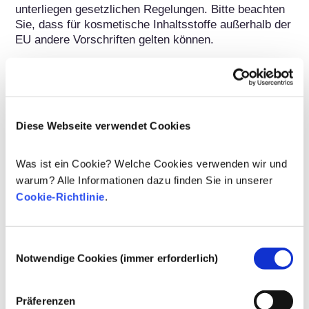
unterliegen gesetzlichen Regelungen. Bitte beachten 
Sie, dass für kosmetische Inhaltsstoffe außerhalb der 
EU andere Vorschriften gelten können.
Ihre Kosmetika
Diese Webseite verwendet Cookies
verstehen
Was ist ein Cookie? Welche Cookies verwenden wir und
Fakten zur Sicherheit von kosmetischen
warum? Alle Informationen dazu finden Sie in unserer
Produkten in Europa
Cookie-Richtlinie
.
Strenge Rechtsvorschriften sorgen dafür,
dass kosmetische Produkte und
Körperpflegemittel, die in der Europäischen
Einwilligungsauswahl
Union verkauft werden, sicher für die
Mehr erfahren
Notwendige Cookies (immer erforderlich)
Anwendung am Menschen sind. Die
Kann Kosmetik endokrine Disruptoren
Kosmetikhersteller sowie nationale und
enthalten?
Präferenzen
europäische Regulierungsbehörden tragen