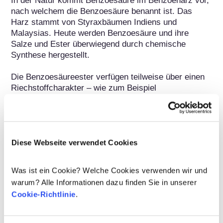
In der Natur kommt Benzoesäure im Benzoeharz vor, 
nach welchem die Benzoesäure benannt ist. Das 
Harz stammt von Styraxbäumen Indiens und 
Malaysias. Heute werden Benzoesäure und ihre 
Salze und Ester überwiegend durch chemische 
Synthese hergestellt. 

Die Benzoesäureester verfügen teilweise über einen 
Riechstoffcharakter – wie zum Beispiel 
Benzylbenzoat, Ethylbenzoat und Methylbenzoat.
Info zur sicheren Verwendung
Entsprechend der EG-Kosmetik-Verordnung 
Diese Webseite verwendet Cookies
(Verordnung (EG) Nr. 1223/2009), die für den 
gesamten EU-Markt gültig ist, versteht man unter 
Was ist ein Cookie? Welche Cookies verwenden wir und
Konservierungsstoffen Stoffe, die in kosmetischen 
warum? Alle Informationen dazu finden Sie in unserer
Mitteln ausschließlich oder überwiegend die 
Cookie-Richtlinie
.
Entwicklung von Mikroorganismen hemmen sollen. 
Der Anhang V der Verordnung legt fest, welche 
Substanzen als Konservierungsstoffe in 