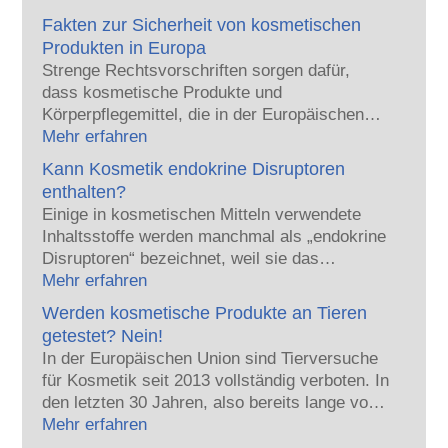
Fakten zur Sicherheit von kosmetischen
Produkten in Europa
Strenge Rechtsvorschriften sorgen dafür,
dass kosmetische Produkte und
Körperpflegemittel, die in der Europäischen
Union verkauft werden, sicher für die
Mehr erfahren
Anwendung am Menschen sind. Die
Kann Kosmetik endokrine Disruptoren
Kosmetikhersteller sowie nationale und
enthalten?
europäische Regulierungsbehörden tragen
Einige in kosmetischen Mitteln verwendete
gemeinsam die Verantwortung für die
Inhaltsstoffe werden manchmal als „endokrine
Sicherheit von kosmetischen Produkten.
Disruptoren“ bezeichnet, weil sie das
Potenzial haben, einige der Eigenschaften
Mehr erfahren
unserer Hormone nachzuahmen. Aber: Nur
Werden kosmetische Produkte an Tieren
weil etwas das Potenzial hat, ein Hormon zu
getestet? Nein!
imitieren, heißt das nicht, dass es unser
In der Europäischen Union sind Tierversuche
Hormonsystem auch tatsächlich stören wird.
für Kosmetik seit 2013 vollständig verboten. In
Viele Stoffe, auch natürliche, ahmen Hormone
den letzten 30 Jahren, also bereits lange vor
nach, aber nur bei sehr wenigen – und dabei
dem Verbot, hat die Kosmetik- und
Mehr erfahren
handelt es sich zumeist um wirksame
Körperpflegebranche viel in Forschung und