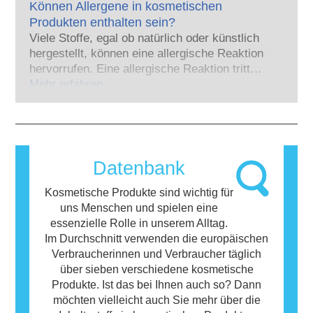
Arzneimittel – wurde jemals eine Störung des
Können Allergene in kosmetischen
Entwicklung investiert, um Alternativen zu
Hormonsystems nachgewiesen. Die strengen
Produkten enthalten sein?
Tierversuchen für die Bewertung der
Sicherheitsbewertungen der kosmetischen
Viele Stoffe, egal ob natürlich oder künstlich
Sicherheit von Kosmetik-Inhaltsstoffen und -
Produkte durch qualifizierte wissenschaftliche
hergestellt, können eine allergische Reaktion
Produkten zu entwickeln.
Experten, zu denen die Unternehmen
hervorrufen. Eine allergische Reaktion tritt
gesetzlich verpflichtet sind, decken alle
auf, wenn das Immunsystem einer Person auf
Mehr erfahren
potenziellen Risiken ab, einschließlich
Stoffe reagiert, die für die meisten Menschen
möglicher Störungen des Hormonsystems.
harmlos sind. Ein Stoff, der eine allergische
Reaktion hervorruft, wird als Allergen
bezeichnet. Kosmetika und
Körperpflegeprodukte können Inhaltsstoffe
Datenbank
enthalten, die bei manchen Menschen eine
Allergie auslösen können. Das bedeutet
Kosmetische Produkte sind wichtig für
jedoch nicht, dass das Produkt für andere
uns Menschen und spielen eine
Personen nicht sicher ist.
essenzielle Rolle in unserem Alltag.
Im Durchschnitt verwenden die europäischen
Verbraucherinnen und Verbraucher täglich
über sieben verschiedene kosmetische
Produkte. Ist das bei Ihnen auch so? Dann
möchten vielleicht auch Sie mehr über die