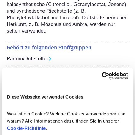
halbsynthetische (Citronellol, Geranylacetat, Jonone) 
und synthetische Riechstoffe (z. B. 
Phenylethylalkohol und Linalool). Duftstoffe tierischer 
Herkunft, z. B. Moschus und Ambra, werden nur 
selten verwendet.
Gehört zu folgenden Stoffgruppen
Parfüm/Duftstoffe
Regulierung von Kosmetika
Die Inhaltsstoffe von kosmetischen Mitteln 
unterliegen gesetzlichen Regelungen. Bitte beachten 
Sie, dass für kosmetische Inhaltsstoffe außerhalb der 
Diese Webseite verwendet Cookies
EU andere Vorschriften gelten können.
Was ist ein Cookie? Welche Cookies verwenden wir und
warum? Alle Informationen dazu finden Sie in unserer
Cookie-Richtlinie
.
Ihre Kosmetika