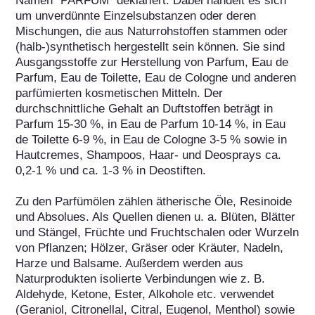
Namen "PARFUM" deklariert. Dabei handelt es sich 
um unverdünnte Einzelsubstanzen oder deren 
Mischungen, die aus Naturrohstoffen stammen oder 
(halb-)synthetisch hergestellt sein können. Sie sind 
Ausgangsstoffe zur Herstellung von Parfum, Eau de 
Parfum, Eau de Toilette, Eau de Cologne und anderen 
parfümierten kosmetischen Mitteln. Der 
durchschnittliche Gehalt an Duftstoffen beträgt in 
Parfum 15-30 %, in Eau de Parfum 10-14 %, in Eau 
de Toilette 6-9 %, in Eau de Cologne 3-5 % sowie in 
Hautcremes, Shampoos, Haar- und Deosprays ca. 
0,2-1 % und ca. 1-3 % in Deostiften.

Zu den Parfümölen zählen ätherische Öle, Resinoide 
und Absolues. Als Quellen dienen u. a. Blüten, Blätter 
und Stängel, Früchte und Fruchtschalen oder Wurzeln 
von Pflanzen; Hölzer, Gräser oder Kräuter, Nadeln, 
Harze und Balsame. Außerdem werden aus 
Naturprodukten isolierte Verbindungen wie z. B. 
Aldehyde, Ketone, Ester, Alkohole etc. verwendet 
(Geraniol, Citronellal, Citral, Eugenol, Menthol) sowie 