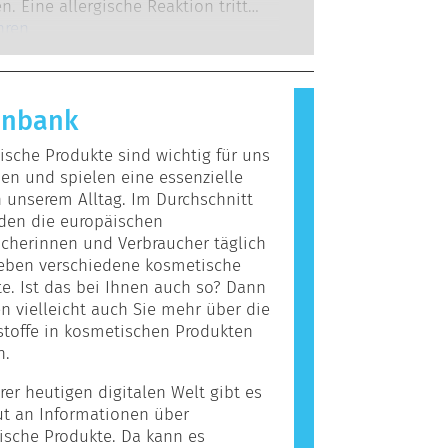
 zu denen die Unternehmen
n. Eine allergische Reaktion tritt
 verpflichtet sind, decken alle
 das Immunsystem einer Person auf
hren
en Risiken ab, einschließlich
giert, die für die meisten Menschen
r Störungen des Hormonsystems.
nd. Ein Stoff, der eine allergische
ervorruft, wird als Allergen
enbank
t. Kosmetika und
egeprodukte können Inhaltsstoffe
sche Produkte sind wichtig für uns
, die bei manchen Menschen eine
n und spielen eine essenzielle
auslösen können. Das bedeutet
n unserem Alltag. Im Durchschnitt
cht, dass das Produkt für andere
den die europäischen
icht sicher ist.
cherinnen und Verbraucher täglich
ieben verschiedene kosmetische
e. Ist das bei Ihnen auch so? Dann
 vielleicht auch Sie mehr über die
stoffe in kosmetischen Produkten
n.
rer heutigen digitalen Welt gibt es
ut an Informationen über
ische Produkte. Da kann es