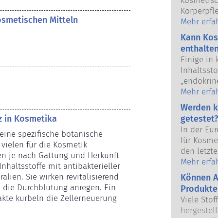
kosmetisc
Körperpfl
kosmetischen Mitteln
Union verk
Mehr erfa
Anwendun
Kann Kos
Kosmetikh
enthalte
europäisc
Einige in
gemeinsam
Inhaltsst
Sicherhei
„endokrine
das Poten
Mehr erfa
unserer H
Werden k
weil etwa
z in Kosmetika
getestet?
imitieren,
In der Eu
eine spezifische botanische 
Hormonsys
für Kosmet
vielen für die Kosmetik 
Viele Sto
den letzte
en je nach Gattung und Herkunft 
nach, abe
dem Verbo
Mehr erfa
nhaltsstoffe mit antibakterieller 
handelt e
Körperpfl
ien. Sie wirken revitalisierend 
Arzneimit
Können A
Entwicklun
 die Durchblutung anregen. Ein 
Hormonsys
Produkte
Tierversu
akte kurbeln die Zellerneuerung 
Sicherhei
Viele Stof
Sicherhei
Produkte d
hergestell
Produkten