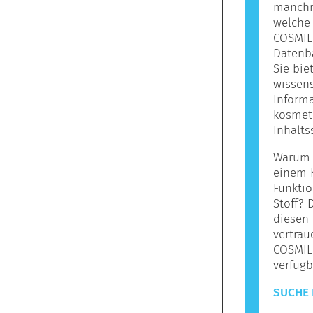
manchma
welche 
COSMILE
Datenba
Sie bie
wissens
Informa
kosmet
Inhalts
Warum s
einem 
Funktio
Stoff? 
diesen 
vertrau
COSMIL
verfügb
SUCHE 