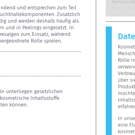
Experten,
hervorrufe
bindend und entsprechen zum Teil 
gesetzlich
auf, wenn
Mehr erfa
uchthaltekomponenten. Zusätzlich 
potenziell
Stoffe rea
ig und werden deshalb häufig als 
mögliche
harmlos si
 und in Peelings eingesetzt. In 
Reaktion h
esalgen zum Einsatz, während 
Dat
bezeichne
ergeordnete Rolle spielen.
Körperpfl
Kosmeti
enthalten
Mensche
Allergie 
Rolle i
jedoch ni
verwen
Personen n
Verbrau
über s
Produkt
ln unterliegen gesetzlichen 
möchten
kosmetische Inhaltsstoffe 
Inhalts
lten können.
erfahre
In unse
eine Fl
kosmet