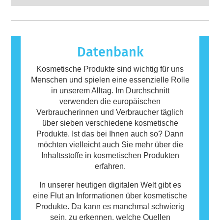
potenziellen Risiken ab, einschließlich
Stoffe reagiert, die für die meisten Menschen
möglicher Störungen des Hormonsystems.
harmlos sind. Ein Stoff, der eine allergische
Reaktion hervorruft, wird als Allergen
bezeichnet. Kosmetika und
Körperpflegeprodukte können Inhaltsstoffe
Datenbank
enthalten, die bei manchen Menschen eine
Allergie auslösen können. Das bedeutet
Kosmetische Produkte sind wichtig für uns
jedoch nicht, dass das Produkt für andere
Menschen und spielen eine essenzielle Rolle
Personen nicht sicher ist.
in unserem Alltag. Im Durchschnitt
verwenden die europäischen
Verbraucherinnen und Verbraucher täglich
über sieben verschiedene kosmetische
Produkte. Ist das bei Ihnen auch so? Dann
möchten vielleicht auch Sie mehr über die
Inhaltsstoffe in kosmetischen Produkten
erfahren.
In unserer heutigen digitalen Welt gibt es
eine Flut an Informationen über kosmetische
Produkte. Da kann es manchmal schwierig
sein, zu erkennen, welche Quellen