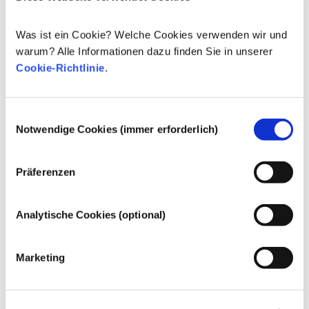
Regulierung von Kosmetika
Was ist ein Cookie? Welche Cookies verwenden wir und
Die Inhaltsstoffe von kosmetischen Mitteln 
warum? Alle Informationen dazu finden Sie in unserer
unterliegen gesetzlichen Regelungen. Bitte beachten 
Cookie-Richtlinie
.
Sie, dass für kosmetische Inhaltsstoffe außerhalb der 
EU andere Vorschriften gelten können.
Einwilligungsauswahl
Notwendige Cookies (immer erforderlich)
Ihre Kosmetika
Präferenzen
verstehen
Analytische Cookies (optional)
Fakten zur Sicherheit von kosmetischen
Produkten in Europa
Marketing
Strenge Rechtsvorschriften sorgen dafür,
dass kosmetische Produkte und
Körperpflegemittel, die in der Europäischen