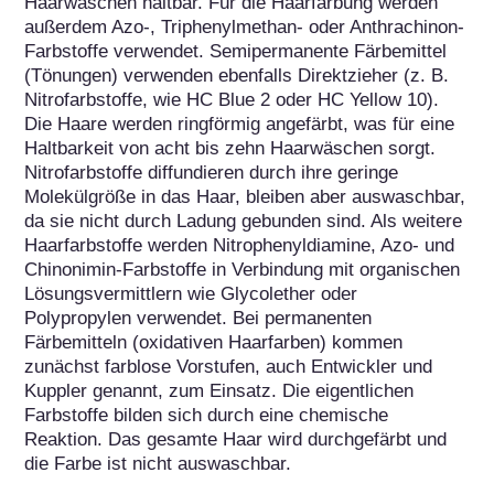
Haarwäschen haltbar. Für die Haarfärbung werden 
außerdem Azo-, Triphenylmethan- oder Anthrachinon-
Farbstoffe verwendet. Semipermanente Färbemittel 
(Tönungen) verwenden ebenfalls Direktzieher (z. B. 
Nitrofarbstoffe, wie HC Blue 2 oder HC Yellow 10). 
Die Haare werden ringförmig angefärbt, was für eine 
Haltbarkeit von acht bis zehn Haarwäschen sorgt. 
Nitrofarbstoffe diffundieren durch ihre geringe 
Molekülgröße in das Haar, bleiben aber auswaschbar, 
da sie nicht durch Ladung gebunden sind. Als weitere 
Haarfarbstoffe werden Nitrophenyldiamine, Azo- und 
Chinonimin-Farbstoffe in Verbindung mit organischen 
Lösungsvermittlern wie Glycolether oder 
Polypropylen verwendet. Bei permanenten 
Färbemitteln (oxidativen Haarfarben) kommen 
zunächst farblose Vorstufen, auch Entwickler und 
Kuppler genannt, zum Einsatz. Die eigentlichen 
Farbstoffe bilden sich durch eine chemische 
Reaktion. Das gesamte Haar wird durchgefärbt und 
die Farbe ist nicht auswaschbar.