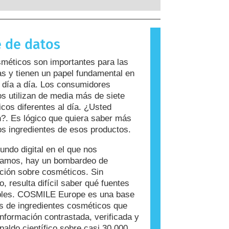
 a sustancias que son inofensivas
ayoría de las personas. Una
 que causa una reacción alérgica se
 de datos
rgeno. Los cosméticos y productos de
ersonal pueden contener ingredientes
méticos son importantes para las
n resultar alergénicos para algunas
s y tienen un papel fundamental en
Esto no significa que el producto no
 día a día. Los consumidores
 para que otros lo utilicen.
s utilizan de media más de siete
cos diferentes al día. ¿Usted
?. Es lógico que quiera saber más
os ingredientes de esos productos.
undo digital en el que nos
ramos, hay un bombardeo de
ción sobre cosméticos. Sin
, resulta difícil saber qué fuentes
ables. COSMILE Europe es una base
s de ingredientes cosméticos que
información contrastada, verificada y
paldo científico sobre casi 30.000