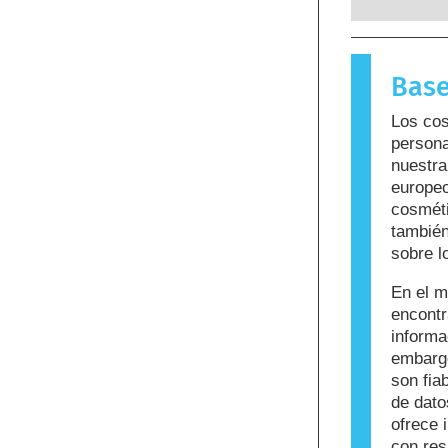
reacciona
para la m
sustancia
Base
llama alé
cuidado p
Los cos
que puede
persona
personas. 
nuestra
sea seguro
europeo
cosméti
también
sobre l
En el m
encont
informa
embargo
son fi
de dato
ofrece 
con res