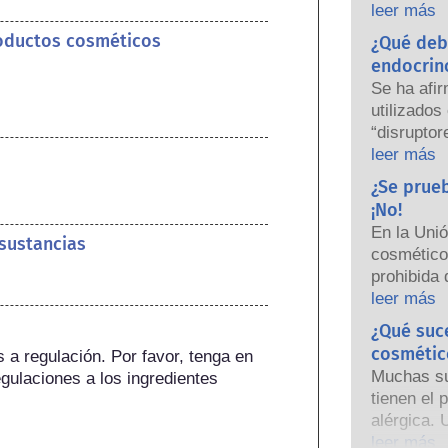
empresas 
leer más
nacionales
roductos cosméticos
¿Qué deb
responsabi
endocrin
seguridad
Se ha afi
utilizados
“disruptor
algunas d
leer más
hormonas.
¿Se prue
una hormon
¡No!
nuestro s
En la Uni
 sustancias
sustancias
cosmético
hormonas,
prohibida 
potentes 
años, muc
leer más
causar alt
prohibició
¿Qué suc
Las rigur
personal h
los produc
cosmétic
a regulación. Por favor, tenga en 
desarrollo
científico
Muchas sus
gulaciones a los ingredientes 
las herra
están lega
tienen el 
animales p
cubren tod
alérgica. 
ingredien
la posible
el sistem
leer más