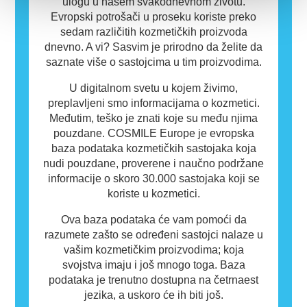
ulogu u našem svakodnevnom životu.
Evropski potrošači u proseku koriste preko
sedam različitih kozmetičkih proizvoda
dnevno. A vi? Sasvim je prirodno da želite da
saznate više o sastojcima u tim proizvodima.
U digitalnom svetu u kojem živimo,
preplavljeni smo informacijama o kozmetici.
Međutim, teško je znati koje su među njima
pouzdane. COSMILE Europe je evropska
baza podataka kozmetičkih sastojaka koja
nudi pouzdane, proverene i naučno podržane
informacije o skoro 30.000 sastojaka koji se
koriste u kozmetici.
Ova baza podataka će vam pomoći da
razumete zašto se određeni sastojci nalaze u
vašim kozmetičkim proizvodima; koja
svojstva imaju i još mnogo toga. Baza
podataka je trenutno dostupna na četrnaest
jezika, a uskoro će ih biti još.