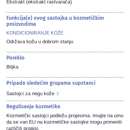
Ekstrakt (ekstrakt rastvarača)
Funkcija(e) ovog sastojka u kozmetičkim
proizvodima
KONDICIONIRANJE KOŽE
Održava kožu u dobrom stanju
Poreklo
Biljka
Pripada sledećim grupama supstanci
Sastojci za negu kože
Regulisanje kozmetike
Kozmetički sastojci podležu propisima. Imajte na umu 
da se van EU na kozmetičke sastojke mogu primeniti 
različiti propisi.