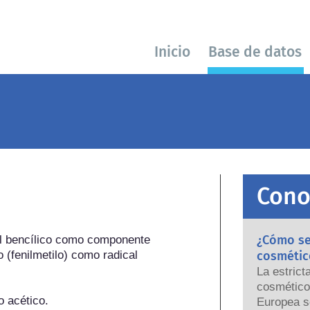
Inicio
Base de datos
Cono
¿Cómo se 
ol bencílico como componente 
 (fenilmetilo) como radical 
cosmétic
La estrict
cosmético
o acético.
Europea s