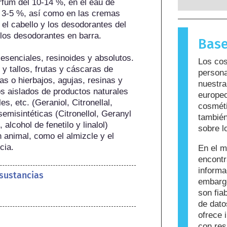
fum del 10-14 %, en el eau de 
reacciona
l 3-5 %, así como en las cremas 
para la m
 el cabello y los desodorantes del 
sustancia
os desodorantes en barra.

Base
llama alé
cuidado p
esenciales, resinoides y absolutos. 
Los cos
que puede
 y tallos, frutas y cáscaras de 
persona
personas. 
as o hierbajos, agujas, resinas y 
nuestra
sea seguro
 aislados de productos naturales 
europeo
, etc. (Geraniol, Citronellal, 
cosméti
emisintéticas (Citronellol, Geranyl 
también
alcohol de fenetilo y linalol) 
sobre l
 animal, como el almizcle y el 
cia.
En el m
encont
informa
 sustancias
embargo
son fi
de dato
ofrece 
con res