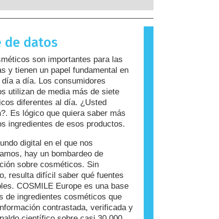
 a sustancias que son inofensivas
ayoría de las personas. Una
 que causa una reacción alérgica se
 de datos
rgeno. Los cosméticos y productos de
ersonal pueden contener ingredientes
méticos son importantes para las
n resultar alergénicos para algunas
s y tienen un papel fundamental en
Esto no significa que el producto no
 día a día. Los consumidores
 para que otros lo utilicen.
s utilizan de media más de siete
cos diferentes al día. ¿Usted
?. Es lógico que quiera saber más
os ingredientes de esos productos.
undo digital en el que nos
ramos, hay un bombardeo de
ción sobre cosméticos. Sin
, resulta difícil saber qué fuentes
ables. COSMILE Europe es una base
s de ingredientes cosméticos que
información contrastada, verificada y
paldo científico sobre casi 30.000