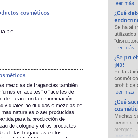
empresas 
leer más
nacionales
roductos cosméticos
¿Qué deb
responsabi
endocrin
seguridad
Se ha afi
la piel
utilizados
“disruptor
algunas d
leer más
hormonas.
¿Se prue
una hormon
¡No!
nuestro s
En la Uni
sustancias
cosméticos
cosmético
hormonas,
las mezclas de fragancias también 
prohibida 
potentes 
fumes en aceites" o "aceites de 
años, muc
leer más
causar alt
e declaran con la denominación 
prohibició
¿Qué suc
Las rigur
ividuales no diluidas o mezclas de 
personal h
los produc
cosmétic
imas naturales o ser producidas 
desarrollo
científico
Muchas sus
artida para la producción de 
las herra
están lega
tienen el 
 eau de cologne y otros productos 
animales p
cubren tod
alérgica. 
o de las fragancias en los 
ingredien
la posible
el sistem
leer más