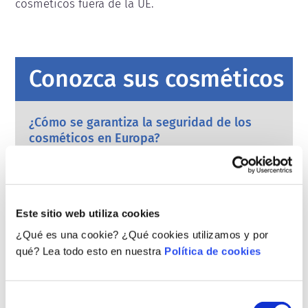
cosméticos fuera de la UE.
Conozca sus cosméticos
¿Cómo se garantiza la seguridad de los
cosméticos en Europa?
La estricta legislación garantiza que los
cosméticos que se vendan en la Unión
Europea sean seguros para las personas. Las
empresas y las autoridades reguladoras
leer más
nacionales y europeas tienen la
Este sitio web utiliza cookies
¿Qué debo saber sobre los disruptores
responsabilidad compartida de garantizar la
¿Qué es una cookie? ¿Qué cookies utilizamos y por
endocrinos?
seguridad de los productos cosméticos.
Se ha afirmado que algunos ingredientes
qué? Lea todo esto en nuestra
Política de cookies
utilizados en los productos cosméticos son
“disruptores endocrinos” porque pueden
imitar algunas de las propiedades de
leer más
Selección