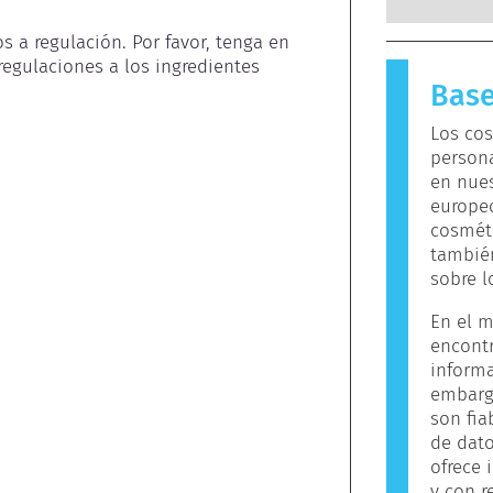
cosmético
reacciona
 a regulación. Por favor, tenga en 
para la m
egulaciones a los ingredientes 
sustancia
Base
llama alé
de cuidad
Los cos
ingredien
person
para algu
en nues
el produc
europeo
utilicen.
cosméti
también
sobre l
En el m
encont
informa
embargo
son fia
de dato
ofrece 
y con r