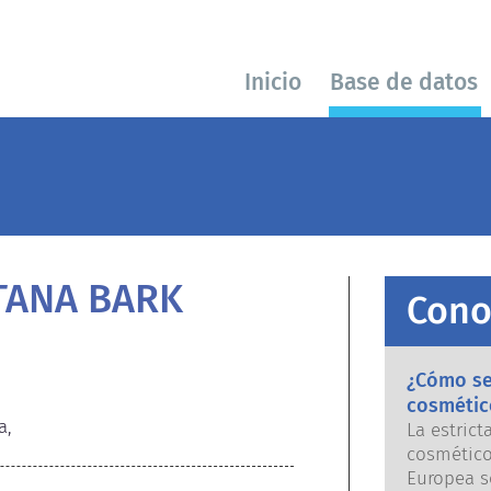
Inicio
Base de datos
TANA BARK
Cono
¿Cómo se 
cosmétic
a,
La estrict
cosmético
Europea s