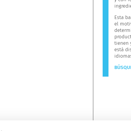
ingredi
Esta ba
el moti
determ
produc
tienen
está di
idiomas
BÚSQUE