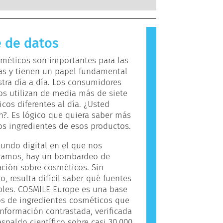
s.
 a sustancias que son inofensivas
ayoría de las personas. Una
 que causa una reacción alérgica se
 de datos
rgeno. Los cosméticos y productos
o personal pueden contener
méticos son importantes para las
tes que pueden resultar alergénicos
as y tienen un papel fundamental
nas personas. Esto no significa que
tra día a día. Los consumidores
to no sea seguro para que otros lo
s utilizan de media más de siete
cos diferentes al día. ¿Usted
?. Es lógico que quiera saber más
os ingredientes de esos productos.
undo digital en el que nos
ramos, hay un bombardeo de
ción sobre cosméticos. Sin
, resulta difícil saber qué fuentes
bles. COSMILE Europe es una base
s de ingredientes cosméticos que
información contrastada, verificada
espaldo científico sobre casi 30.000