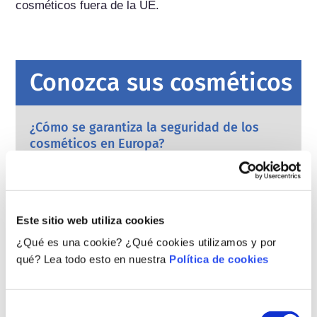
cosméticos fuera de la UE.
Conozca sus cosméticos
¿Cómo se garantiza la seguridad de los
cosméticos en Europa?
La estricta legislación garantiza que los
cosméticos que se vendan en la Unión
Europea sean seguros para las personas. Las
empresas y las autoridades reguladoras
leer más
Este sitio web utiliza cookies
nacionales y europeas tienen la
¿Qué debo saber sobre los disruptores
responsabilidad compartida de garantizar la
¿Qué es una cookie? ¿Qué cookies utilizamos y por
endocrinos?
seguridad de los productos cosméticos.
qué? Lea todo esto en nuestra
Política de cookies
Se ha afirmado que algunos ingredientes
utilizados en los productos cosméticos son
“disruptores endocrinos” porque pueden imitar
algunas de las propiedades de nuestras
leer más
Selección