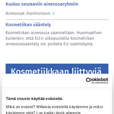
Kuuluu seuraaviin ainesosaryhmiin
Ainesosat ihonhoitoon
Kosmetiikan sääntely
Kosmetiikan ainesosia säännellään. Huomaathan 
kuitenkin, että EU:n ulkopuolella kosmetiikan 
ainesosasääntely voi poiketa EU-sääntelystä.
Kosmetiikkaan liittyviä
perustietoja
Miten kosmetiikkatuotteiden turvallisuus
Tämä sivusto käyttää evästeitä.
varmistetaan Euroopassa?
Mikä on eväste? Millaisia evästeitä käytämme ja miksi
Tiukalla lainsäädännöllä varmistetaan, että
käytämme niitä? Lue kaikki tästä aiheesta
Euroopan unionissa myytävänä olevat