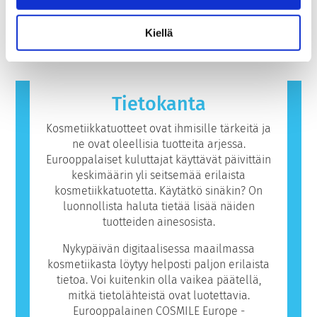
edellytetään, otetaan huomioon kaikki
reaktion. Allerginen reaktio syntyy, kun
menetelmiä.
mahdolliset riskit, myös mahdollisesti
ihmisen immuunijärjestelmä reagoi
Lue lisää
hormonitoimintaa häiritsevät ominaisuudet.
aineisiin, jotka ovat useimmille ihmisille
Kiellä
vaarattomia. Allergisen reaktion aiheuttavaa
ainetta kutsutaan allergeeniksi. Kosmetiikka-
ja henkilökohtaisen hygienian tuotteet
saattavat sisältää ainesosia, jotka voivat olla
Tietokanta
joillekin ihmisille allergisoivia. Tämä ei
kuitenkaan tarkoita, ettei muiden olisi
Kosmetiikkatuotteet ovat ihmisille tärkeitä ja
turvallista käyttää tuotetta.
ne ovat oleellisia tuotteita arjessa.
Eurooppalaiset kuluttajat käyttävät päivittäin
keskimäärin yli seitsemää erilaista
kosmetiikkatuotetta. Käytätkö sinäkin? On
luonnollista haluta tietää lisää näiden
tuotteiden ainesosista.
Nykypäivän digitaalisessa maailmassa
kosmetiikasta löytyy helposti paljon erilaista
tietoa. Voi kuitenkin olla vaikea päätellä,
mitkä tietolähteistä ovat luotettavia.
Eurooppalainen COSMILE Europe -