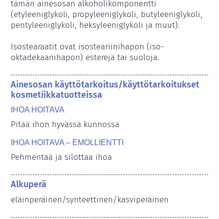
tämän ainesosan alkoholikomponentti 
(etyleeniglykoli, propyleeniglykoli, butyleeniglykoli, 
pentyleeniglykoli, heksyleeniglykoli ja muut).

Isostearaatit ovat isosteariinihapon (iso-
oktadekaanihapon) esterejä tai suoloja.
Ainesosan käyttötarkoitus/käyttötarkoitukset
kosmetiikkatuotteissa
IHOA HOITAVA
Pitää ihon hyvässä kunnossa
IHOA HOITAVA – EMOLLIENTTI
Pehmentää ja silottaa ihoa
Alkuperä
eläinperäinen/synteettinen/kasviperäinen