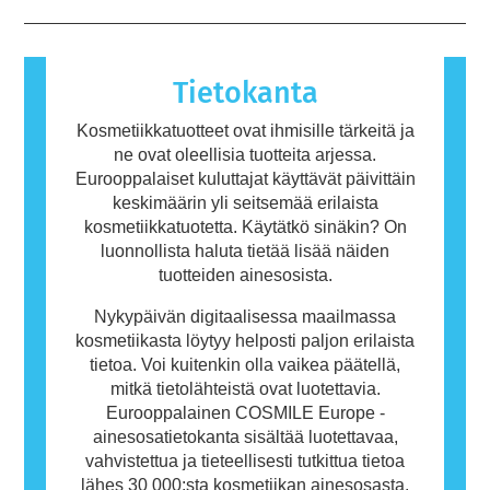
reaktion aiheuttavaa ainetta kutsutaan
allergeeniksi. Kosmetiikka- ja
henkilökohtaisen hygienian tuotteet saattavat
sisältää ainesosia, jotka voivat olla joillekin
Tietokanta
ihmisille allergisoivia. Tämä ei kuitenkaan
tarkoita, ettei muiden olisi turvallista käyttää
Kosmetiikkatuotteet ovat ihmisille tärkeitä ja
tuotetta.
ne ovat oleellisia tuotteita arjessa.
Eurooppalaiset kuluttajat käyttävät päivittäin
keskimäärin yli seitsemää erilaista
kosmetiikkatuotetta. Käytätkö sinäkin? On
luonnollista haluta tietää lisää näiden
tuotteiden ainesosista.
Nykypäivän digitaalisessa maailmassa
kosmetiikasta löytyy helposti paljon erilaista
tietoa. Voi kuitenkin olla vaikea päätellä,
mitkä tietolähteistä ovat luotettavia.
Eurooppalainen COSMILE Europe -
ainesosatietokanta sisältää luotettavaa,
vahvistettua ja tieteellisesti tutkittua tietoa
lähes 30 000:sta kosmetiikan ainesosasta.