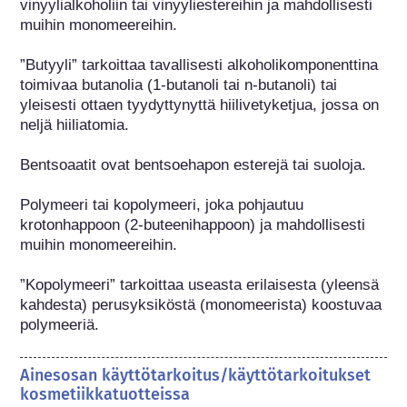
vinyylialkoholiin tai vinyyliestereihin ja mahdollisesti 
muihin monomeereihin.

”Butyyli” tarkoittaa tavallisesti alkoholikomponenttina 
toimivaa butanolia (1-butanoli tai n-butanoli) tai 
yleisesti ottaen tyydyttynyttä hiilivetyketjua, jossa on 
neljä hiiliatomia.

Bentsoaatit ovat bentsoehapon esterejä tai suoloja.

Polymeeri tai kopolymeeri, joka pohjautuu 
krotonhappoon (2-buteenihappoon) ja mahdollisesti 
muihin monomeereihin.

”Kopolymeeri” tarkoittaa useasta erilaisesta (yleensä 
kahdesta) perusyksiköstä (monomeerista) koostuvaa 
polymeeriä.
Ainesosan käyttötarkoitus/käyttötarkoitukset
kosmetiikkatuotteissa