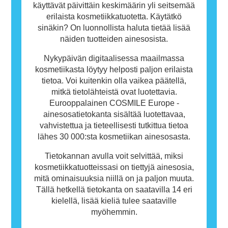
käyttävät päivittäin keskimäärin yli seitsemää
erilaista kosmetiikkatuotetta. Käytätkö
sinäkin? On luonnollista haluta tietää lisää
näiden tuotteiden ainesosista.
Nykypäivän digitaalisessa maailmassa
kosmetiikasta löytyy helposti paljon erilaista
tietoa. Voi kuitenkin olla vaikea päätellä,
mitkä tietolähteistä ovat luotettavia.
Eurooppalainen COSMILE Europe -
ainesosatietokanta sisältää luotettavaa,
vahvistettua ja tieteellisesti tutkittua tietoa
lähes 30 000:sta kosmetiikan ainesosasta.
Tietokannan avulla voit selvittää, miksi
kosmetiikkatuotteissasi on tiettyjä ainesosia,
mitä ominaisuuksia niillä on ja paljon muuta.
Tällä hetkellä tietokanta on saatavilla 14 eri
kielellä, lisää kieliä tulee saataville
myöhemmin.