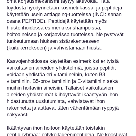
oma korjausmekanismi täytyy aktivoida. Tätä 
löydöstä hyödynnetään kosmetiikassa, ja peptidejä 
käytetään usein antiageing-tuotteissa (INCI: sanan 
osana PEPTIDE). Peptidejä käytetään myös 
hiustenhoidossa esimerkiksi shampoissa, 
hoitoaineissa ja korjaavissa tuotteissa. Ne pystyvät 
tunkeutumaan hiuksen sisärakenteeseen 
(kuitukerrokseen) ja vahvistamaan hiusta.

Kasvojenhoidossa käytetään esimerkiksi erityisiä 
vaikuttavien aineiden yhdistelmiä, joissa peptidit 
voidaan yhdistää eri vitamiineihin, kuten B3-
vitamiiniin, B5-provitamiiniin ja E-vitamiiniin sekä 
muihin hoitaviin aineisiin. Tällaiset vaikuttavien 
aineiden yhdistelmät kiihdyttävät ikääntyvän ihon 
hidastunutta uusiutumista, vahvistavat ihon 
rakennetta ja auttavat täten vähentämään ryppyjä 
näkyvästi.

Ikääntyvän ihon hoitoon käytetään toistakin 
peptidiryhmää: polykollageenipeptidejä. Ne koostuvat 