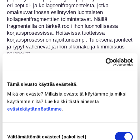
eri peptidi- ja kollageenifragmenteista, jotka 
omaksuvat ihossa esiintyvien luontaisten 
kollageenifragmenttien toimintatavat. Näillä 
fragmenteilla on tärkeä rooli ihon luonnollisessa 
korjausprosessissa. Hoitavissa tuotteissa 
korjausprosessi on rajoittuneempi. Tuloksena juonteet 
ja rypyt vähenevät ja ihon ulkonäkö ja kimmoisuus 
paranevat.
Kuuluu seuraaviin ainesosaryhmiin
Ainesosat ihonhoitoon
Tämä sivusto käyttää evästeitä.
Mikä on eväste? Millaisia evästeitä käytämme ja miksi
Kosmetiikan sääntely
käytämme niitä? Lue kaikki tästä aiheesta
Kosmetiikan ainesosia säännellään. Huomaathan 
evästekäytännöstämme
.
kuitenkin, että EU:n ulkopuolella kosmetiikan 
ainesosasääntely voi poiketa EU-sääntelystä.
Suostumuksen
Välttämättömät evästeet (pakolliset)
valinta