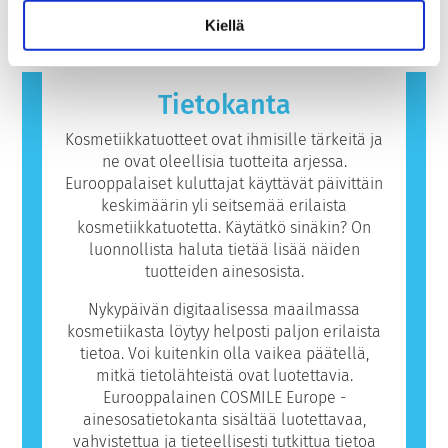
hormonitoimintaa häiritsevät ominaisuudet.
aineisiin, jotka ovat useimmille ihmisille
Kiellä
vaarattomia. Allergisen reaktion aiheuttavaa
ainetta kutsutaan allergeeniksi. Kosmetiikka-
ja henkilökohtaisen hygienian tuotteet
saattavat sisältää ainesosia, jotka voivat olla
Tietokanta
joillekin ihmisille allergisoivia. Tämä ei
kuitenkaan tarkoita, ettei muiden olisi
Kosmetiikkatuotteet ovat ihmisille tärkeitä ja
turvallista käyttää tuotetta.
ne ovat oleellisia tuotteita arjessa.
Eurooppalaiset kuluttajat käyttävät päivittäin
keskimäärin yli seitsemää erilaista
kosmetiikkatuotetta. Käytätkö sinäkin? On
luonnollista haluta tietää lisää näiden
tuotteiden ainesosista.
Nykypäivän digitaalisessa maailmassa
kosmetiikasta löytyy helposti paljon erilaista
tietoa. Voi kuitenkin olla vaikea päätellä,
mitkä tietolähteistä ovat luotettavia.
Eurooppalainen COSMILE Europe -
ainesosatietokanta sisältää luotettavaa,
vahvistettua ja tieteellisesti tutkittua tietoa