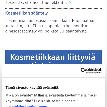
Kosteuttavat aineet (humektantit)
Kosmetiikan sääntely
Kosmetiikan ainesosia säännellään. Huomaathan 
kuitenkin, että EU:n ulkopuolella kosmetiikan 
ainesosasääntely voi poiketa EU-sääntelystä.
Kosmetiikkaan liittyviä
perustietoja
Miten kosmetiikkatuotteiden turvallisuus
varmistetaan Euroopassa?
Tämä sivusto käyttää evästeitä.
Tiukalla lainsäädännöllä varmistetaan, että
Mikä on eväste? Millaisia evästeitä käytämme ja miksi
Euroopan unionissa myytävänä olevat
käytämme niitä? Lue kaikki tästä aiheesta
kosmetiikka- ja henkilökohtaisen hygienian
evästekäytännöstämme
.