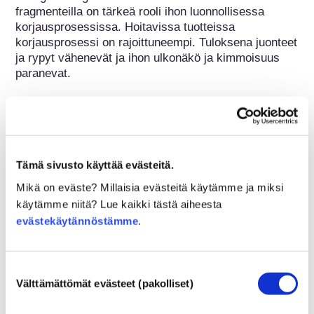
fragmenteilla on tärkeä rooli ihon luonnollisessa 
korjausprosessissa. Hoitavissa tuotteissa 
korjausprosessi on rajoittuneempi. Tuloksena juonteet 
ja rypyt vähenevät ja ihon ulkonäkö ja kimmoisuus 
paranevat.
Kuuluu seuraaviin ainesosaryhmiin
Ainesosat ihonhoitoon
Tämä sivusto käyttää evästeitä.
Kosmetiikan sääntely
Mikä on eväste? Millaisia evästeitä käytämme ja miksi
Kosmetiikan ainesosia säännellään. Huomaathan 
käytämme niitä? Lue kaikki tästä aiheesta
kuitenkin, että EU:n ulkopuolella kosmetiikan 
evästekäytännöstämme
.
ainesosasääntely voi poiketa EU-sääntelystä.
Suostumuksen
Välttämättömät evästeet (pakolliset)
valinta
Kosmetiikkaan liittyviä