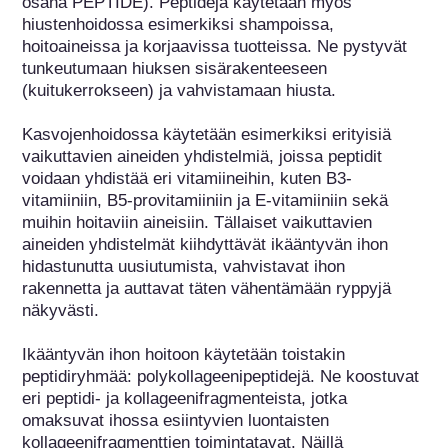
osana PEPTIDE). Peptidejä käytetään myös 
hiustenhoidossa esimerkiksi shampoissa, 
hoitoaineissa ja korjaavissa tuotteissa. Ne pystyvät 
tunkeutumaan hiuksen sisärakenteeseen 
(kuitukerrokseen) ja vahvistamaan hiusta.

Kasvojenhoidossa käytetään esimerkiksi erityisiä 
vaikuttavien aineiden yhdistelmiä, joissa peptidit 
voidaan yhdistää eri vitamiineihin, kuten B3-
vitamiiniin, B5-provitamiiniin ja E-vitamiiniin sekä 
muihin hoitaviin aineisiin. Tällaiset vaikuttavien 
aineiden yhdistelmät kiihdyttävät ikääntyvän ihon 
hidastunutta uusiutumista, vahvistavat ihon 
rakennetta ja auttavat täten vähentämään ryppyjä 
näkyvästi.

Ikääntyvän ihon hoitoon käytetään toistakin 
peptidiryhmää: polykollageenipeptidejä. Ne koostuvat 
eri peptidi- ja kollageenifragmenteista, jotka 
omaksuvat ihossa esiintyvien luontaisten 
kollageenifragmenttien toimintatavat. Näillä 