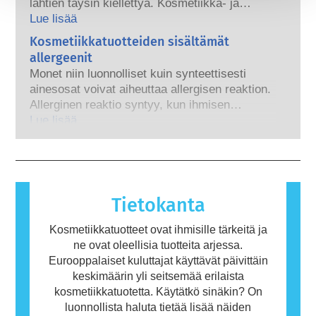
lähtien täysin kiellettyä. Kosmetiikka- ja
enimmäkseen voimakkaita lääkeaineita, on
hygieniateollisuus on viimeisen 30 vuoden
Lue lisää
osoitettu häiritsevän hormonitoimintaa.
aikana – jo kauan ennen eläinkoekiellon
Kosmetiikkatuotteiden sisältämät
Pätevien tieteellisten asiantuntijoiden
voimaantuloa – panostanut tutkimukseen ja
tekemissä turvallisuusarvioinneissa, joita
allergeenit
kehitykseen, jotta kosmetiikan ainesosien ja
kosmetiikkayrityksiltä lain mukaan
Monet niin luonnolliset kuin synteettisesti
tuotteiden turvallisuuden arvioinnissa voitaisiin
edellytetään, otetaan huomioon kaikki
ainesosat voivat aiheuttaa allergisen reaktion.
käyttää eläinkokeille vaihtoehtoisia
mahdolliset riskit, myös mahdollisesti
Allerginen reaktio syntyy, kun ihmisen
menetelmiä.
hormonitoimintaa häiritsevät ominaisuudet.
immuunijärjestelmä reagoi aineisiin, jotka ovat
Lue lisää
useimmille ihmisille vaarattomia. Allergisen
reaktion aiheuttavaa ainetta kutsutaan
allergeeniksi. Kosmetiikka- ja
henkilökohtaisen hygienian tuotteet saattavat
sisältää ainesosia, jotka voivat olla joillekin
Tietokanta
ihmisille allergisoivia. Tämä ei kuitenkaan
tarkoita, ettei muiden olisi turvallista käyttää
Kosmetiikkatuotteet ovat ihmisille tärkeitä ja
tuotetta.
ne ovat oleellisia tuotteita arjessa.
Eurooppalaiset kuluttajat käyttävät päivittäin
keskimäärin yli seitsemää erilaista
kosmetiikkatuotetta. Käytätkö sinäkin? On
luonnollista haluta tietää lisää näiden