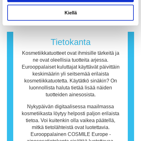
menetelmiä.
hormonitoimintaa häiritsevät ominaisuudet.
immuunijärjestelmä reagoi aineisiin, jotka ovat
Lue lisää
useimmille ihmisille vaarattomia. Allergisen
Kiellä
reaktion aiheuttavaa ainetta kutsutaan
allergeeniksi. Kosmetiikka- ja
henkilökohtaisen hygienian tuotteet saattavat
sisältää ainesosia, jotka voivat olla joillekin
Tietokanta
ihmisille allergisoivia. Tämä ei kuitenkaan
tarkoita, ettei muiden olisi turvallista käyttää
Kosmetiikkatuotteet ovat ihmisille tärkeitä ja
tuotetta.
ne ovat oleellisia tuotteita arjessa.
Eurooppalaiset kuluttajat käyttävät päivittäin
keskimäärin yli seitsemää erilaista
kosmetiikkatuotetta. Käytätkö sinäkin? On
luonnollista haluta tietää lisää näiden
tuotteiden ainesosista.
Nykypäivän digitaalisessa maailmassa
kosmetiikasta löytyy helposti paljon erilaista
tietoa. Voi kuitenkin olla vaikea päätellä,
mitkä tietolähteistä ovat luotettavia.
Eurooppalainen COSMILE Europe -