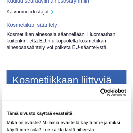
Kuuluu seuraaviin ainesosaryhmiin
Kalvonmuodostajat
Kosmetiikan sääntely
Kosmetiikan ainesosia säännellään. Huomaathan 
kuitenkin, että EU:n ulkopuolella kosmetiikan 
ainesosasääntely voi poiketa EU-sääntelystä.
Kosmetiikkaan liittyviä
perustietoja
Miten kosmetiikkatuotteiden turvallisuus
Tämä sivusto käyttää evästeitä.
varmistetaan Euroopassa?
Tiukalla lainsäädännöllä varmistetaan, että
Mikä on eväste? Millaisia evästeitä käytämme ja miksi
Euroopan unionissa myytävänä olevat
käytämme niitä? Lue kaikki tästä aiheesta