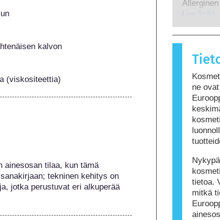
mahdollise
Allerginen
menetelmi
hormonitoi
lun
immuunijär
Lue lisää
useimmille
reaktion a
 yhtenäisen kalvon
allergeeni
Tiet
hygienian 
jotka voiva
Kosmeti
Tämä ei ku
a (viskositeettia)
ne ovat 
turvallista
Euroopp
keskimä
kosmeti
luonnoll
tuottei
Nykypäi
 ainesosan tilaa, kun tämä 
kosmeti
sanakirjaan; tekninen kehitys on 
tietoa. 
a, jotka perustuvat eri alkuperää 
mitkä ti
Euroop
ainesos