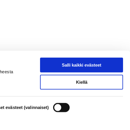
Salli kaikki evästeet
iheesta
Kiellä
et evästeet (valinnaiset)
utus
Evästeasetukset – evästekäytäntö