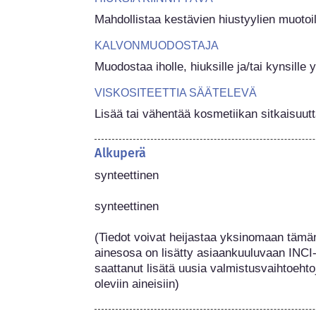
Mahdollistaa kestävien hiustyylien muotoi
KALVONMUODOSTAJA
Muodostaa iholle, hiuksille ja/tai kynsille
VISKOSITEETTIA SÄÄTELEVÄ
Lisää tai vähentää kosmetiikan sitkaisuutt
Alkuperä
synteettinen

synteettinen

(Tiedot voivat heijastaa yksinomaan tämän
ainesosa on lisätty asiaankuuluvaan INCI-
saattanut lisätä uusia valmistusvaihtoehtoj
oleviin aineisiin) 