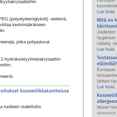
Euroopan 
kyyliakrylaatteihin 
kosmetiikk
tuotteet ov
Lue lisää
kansallise
EG (polyetyleeniglykoli) -eetteriä. 
Mitä on 
ovat yhde
iittaa keskimääräiseen 
häiritsev
turvallisu
n.

Joidenkin
hygienian 
eerejä, jotka pohjautuvat 
väitetty o
aineita, ko
Lue lisää
hormoniem
Testataa
2-hydroksietyylimetakrylaattiin 
aine voi jä
eläimillä?
ihin.

häiritsee 
Euroopan 
luonnonain
testaamine
ymeeriä.
vain harvo
lähtien tä
enimmäkse
hygieniate
Lue lisää
osoitettu 
koitukset kosmetiikkatuotteissa
aikana – j
Kosmetii
Pätevien t
voimaantu
tekemissä 
allergeen
kehityksee
tuotteen stabiiliutta
kosmetiikk
Monet niin
tuotteiden
edellytetä
ainesosat 
käyttää el