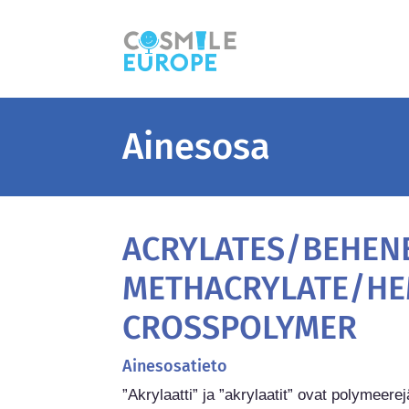
Ainesosa
ACRYLATES/BEHEN
METHACRYLATE/H
CROSSPOLYMER
Ainesosatieto
”Akrylaatti” ja ”akrylaatit” ovat polymeerej