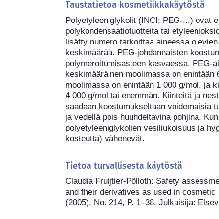
Taustatietoa kosmetiikkakäytöstä
Polyetyleeniglykolit (INCI: PEG-...) ovat et
polykondensaatiotuotteita tai etyleenioksi
lisätty numero tarkoittaa aineessa olevien
keskimäärää. PEG-johdannaisten koostum
polymeroitumisasteen kasvaessa. PEG-aine
keskimääräinen moolimassa on enintään 60
moolimassa on enintään 1 000 g/mol, ja ki
4 000 g/mol tai enemmän. Kiinteitä ja nest
saadaan koostumukseltaan voidemaisia tuot
ja vedellä pois huuhdeltavina pohjina. Ku
polyetyleeniglykolien vesiliukoisuus ja hy
kosteutta) vähenevät.
Tietoa turvallisesta käytöstä
Claudia Fruijtier-Pölloth: Safety assessm
and their derivatives as used in cosmetic 
(2005), No. 214, P. 1–38. Julkaisija: Elsev