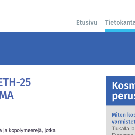
Etusivu
Tietokant
ETH-25
Kosm
EMA
peru
Miten kos
varmiste
Tiukalla l
ä ja kopolymeerejä, jotka 