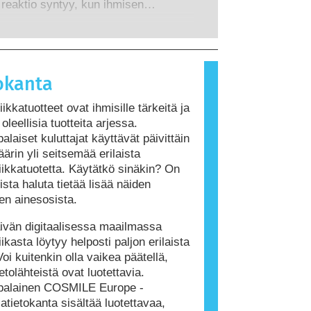
t riskit, myös mahdollisesti
 reaktio syntyy, kun ihmisen
ä.
mintaa häiritsevät ominaisuudet.
jestelmä reagoi aineisiin, jotka ovat
 ihmisille vaarattomia. Allergisen
iheuttavaa ainetta kutsutaan
ksi. Kosmetiikka- ja henkilökohtaisen
okanta
tuotteet saattavat sisältää ainesosia,
t olla joillekin ihmisille allergisoivia.
ikkatuotteet ovat ihmisille tärkeitä ja
itenkaan tarkoita, ettei muiden olisi
oleellisia tuotteita arjessa.
 käyttää tuotetta.
alaiset kuluttajat käyttävät päivittäin
ärin yli seitsemää erilaista
ikkatuotetta. Käytätkö sinäkin? On
ista haluta tietää lisää näiden
den ainesosista.
vän digitaalisessa maailmassa
ikasta löytyy helposti paljon erilaista
Voi kuitenkin olla vaikea päätellä,
etolähteistä ovat luotettavia.
palainen COSMILE Europe -
atietokanta sisältää luotettavaa,