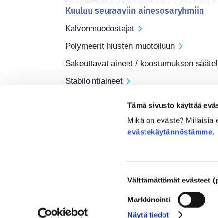
Kuuluu seuraaviin ainesosaryhmiin
Kalvonmuodostajat
Polymeerit hiusten muotoiluun
Sakeuttavat aineet / koostumuksen sääteli
Stabilointiaineet
Kosmetiikan sääntely
Tämä sivusto käyttää eväs
Kosmetiikan ainesosia säännellään. Huoma
Mikä on eväste? Millaisia
ulkopuolella kosmetiikan ainesosasääntel
evästekäytännöstämme
.
Suostumuksen
Välttämättömät evästeet (p
© 2021-2026 - Cosmetics Europe
valinta
Markkinointi
Näytä tiedot