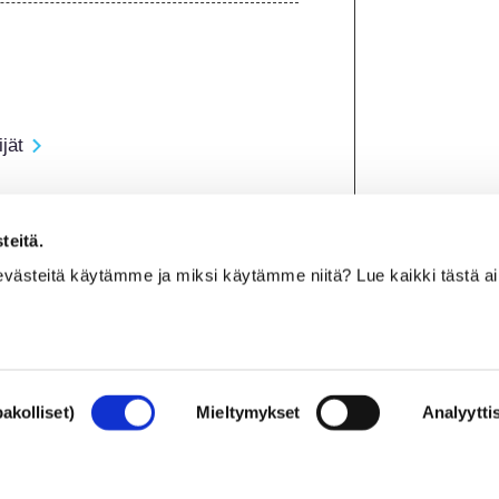
jät
teitä.
athan kuitenkin, että EU:n 
 evästeitä käytämme ja miksi käytämme niitä? Lue kaikki tästä a
y voi poiketa EU-sääntelystä.
akolliset)
Mieltymykset
Analyyttis
Oikeudellinen huoma