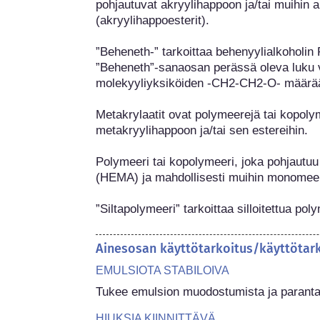
pohjautuvat akryylihappoon ja/tai muihin al
(akryylihappoesterit).

”Beheneth-” tarkoittaa behenyylialkoholin P
”Beheneth”-sanaosan perässä oleva luku v
molekyyliyksiköiden -CH2-CH2-O- määrää
Metakrylaatit ovat polymeerejä tai kopolym
metakryylihappoon ja/tai sen estereihin.

Polymeeri tai kopolymeeri, joka pohjautuu 
(HEMA) ja mahdollisesti muihin monomeere
”Siltapolymeeri” tarkoittaa silloitettua pol
Ainesosan käyttötarkoitus/käyttötar
EMULSIOTA STABILOIVA
Tukee emulsion muodostumista ja parantaa 
HIUKSIA KIINNITTÄVÄ