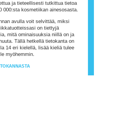
ttua ja tieteellisesti tutkittua tietoa
0 000:sta kosmetiikan ainesosasta.
nnan avulla voit selvittää, miksi
ikkatuotteissasi on tiettyjä
ia, mitä ominaisuuksia niillä on ja
muuta. Tällä hetkellä tietokanta on
la 14 eri kielellä, lisää kieliä tulee
ille myöhemmin.
ETOKANNASTA