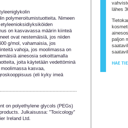
vahviste
lähes 3
yleeniglykolin 
din polymeroitumistuotteita. Nimeen 
Tietoka
 etyleenioksidiyksiköiden 
kosmeti
us on kasvavassa määrin kiinteä 
ainesos
et ovat nestemäisiä, jos niiden 
paljon 
0 g/mol, vahamaisia, jos 
saatavil
inteitä vahoja, jos moolimassa on 
saatav
emäisiä ainesosia sekoittamalla 
teita, joita käytetään vedettöminä 
HAE TI
n moolimassa kasvaa, 
groskooppisuus (eli kyky imeä 
ent on polyethylene glycols (PEGs) 
products. Julkaisussa: ”Toxicology” 
ier Ireland Ltd.