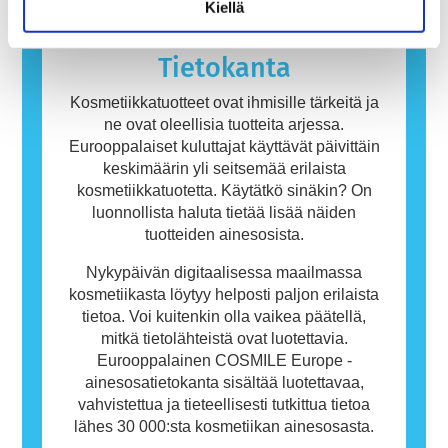
Kiellä
allergeeniksi. Kosmetiikka- ja
henkilökohtaisen hygienian tuotteet saattavat
sisältää ainesosia, jotka voivat olla joillekin
Tietokanta
ihmisille allergisoivia. Tämä ei kuitenkaan
tarkoita, ettei muiden olisi turvallista käyttää
Kosmetiikkatuotteet ovat ihmisille tärkeitä ja
tuotetta.
ne ovat oleellisia tuotteita arjessa.
Eurooppalaiset kuluttajat käyttävät päivittäin
keskimäärin yli seitsemää erilaista
kosmetiikkatuotetta. Käytätkö sinäkin? On
luonnollista haluta tietää lisää näiden
tuotteiden ainesosista.
Nykypäivän digitaalisessa maailmassa
kosmetiikasta löytyy helposti paljon erilaista
tietoa. Voi kuitenkin olla vaikea päätellä,
mitkä tietolähteistä ovat luotettavia.
Eurooppalainen COSMILE Europe -
ainesosatietokanta sisältää luotettavaa,
vahvistettua ja tieteellisesti tutkittua tietoa
lähes 30 000:sta kosmetiikan ainesosasta.