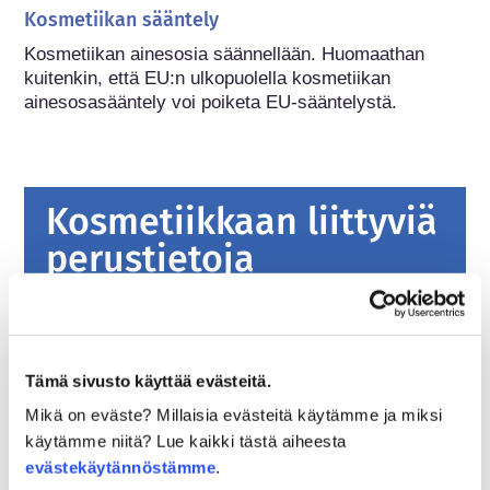
Kosmetiikan sääntely
Kosmetiikan ainesosia säännellään. Huomaathan 
kuitenkin, että EU:n ulkopuolella kosmetiikan 
ainesosasääntely voi poiketa EU-sääntelystä.
Kosmetiikkaan liittyviä
perustietoja
Miten kosmetiikkatuotteiden turvallisuus
varmistetaan Euroopassa?
Tiukalla lainsäädännöllä varmistetaan, että
Tämä sivusto käyttää evästeitä.
Euroopan unionissa myytävänä olevat
Mikä on eväste? Millaisia evästeitä käytämme ja miksi
kosmetiikka- ja henkilökohtaisen hygienian
käytämme niitä? Lue kaikki tästä aiheesta
tuotteet ovat turvallisia ihmisille. Yritykset
Lue lisää
evästekäytännöstämme
.
sekä kansalliset ja Euroopan unionin
Mitä on hyvä tietää hormonitoimintaa