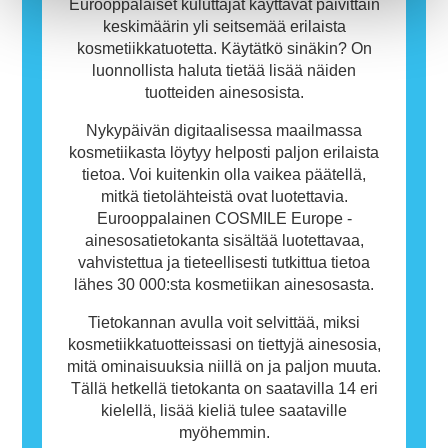
Eurooppalaiset kuluttajat käyttävät päivittäin
keskimäärin yli seitsemää erilaista
kosmetiikkatuotetta. Käytätkö sinäkin? On
luonnollista haluta tietää lisää näiden
tuotteiden ainesosista.
Nykypäivän digitaalisessa maailmassa
kosmetiikasta löytyy helposti paljon erilaista
tietoa. Voi kuitenkin olla vaikea päätellä,
mitkä tietolähteistä ovat luotettavia.
Eurooppalainen COSMILE Europe -
ainesosatietokanta sisältää luotettavaa,
vahvistettua ja tieteellisesti tutkittua tietoa
lähes 30 000:sta kosmetiikan ainesosasta.
Tietokannan avulla voit selvittää, miksi
kosmetiikkatuotteissasi on tiettyjä ainesosia,
mitä ominaisuuksia niillä on ja paljon muuta.
Tällä hetkellä tietokanta on saatavilla 14 eri
kielellä, lisää kieliä tulee saataville
myöhemmin.