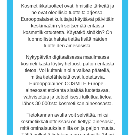
tarkoita, ettei muiden olisi turvallista käyttää
Kosmetiikkatuotteet ovat ihmisille tärkeitä ja
tuotetta.
ne ovat oleellisia tuotteita arjessa.
Eurooppalaiset kuluttajat käyttävät päivittäin
keskimäärin yli seitsemää erilaista
kosmetiikkatuotetta. Käytätkö sinäkin? On
luonnollista haluta tietää lisää näiden
tuotteiden ainesosista.
Nykypäivän digitaalisessa maailmassa
kosmetiikasta löytyy helposti paljon erilaista
tietoa. Voi kuitenkin olla vaikea päätellä,
mitkä tietolähteistä ovat luotettavia.
Eurooppalainen COSMILE Europe -
ainesosatietokanta sisältää luotettavaa,
vahvistettua ja tieteellisesti tutkittua tietoa
lähes 30 000:sta kosmetiikan ainesosasta.
Tietokannan avulla voit selvittää, miksi
kosmetiikkatuotteissasi on tiettyjä ainesosia,
mitä ominaisuuksia niillä on ja paljon muuta.
Tällä hetkellä tietokanta on saatavilla 14 eri