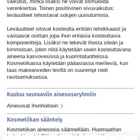
vaikutus, minkä lisäksi ne voivat stimuloida 
verenkiertoa. Toinen positiivinen sivuvaikutus: 
leväuutteet tehostavat solujen uusiutumista.

Leväuutteet sitovat kosteutta erittäin tehokkaasti ja 
vastaavat osittain jopa ihon erilaisia kosteuttavia 
komponentteja. Lisäksi ne tekevät ihosta sileän ja 
kimmoisan, joten niitä käytetään usein kosteuttavana 
aineena kasvovesissä ja kuorintatuotteissa. 
Kosmetiikassa käytetään pääasiassa merileviä, kun 
taas makeanveden levillä on suurempi rooli 
ravitsemuksessa.
Kuuluu seuraaviin ainesosaryhmiin
Ainesosat ihonhoitoon
Kosmetiikan sääntely
Kosmetiikan ainesosia säännellään. Huomaathan 
kuitenkin, että EU:n ulkopuolella kosmetiikan 