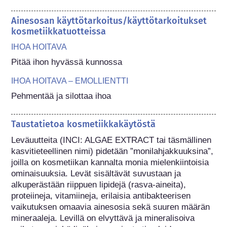
Ainesosan käyttötarkoitus/käyttötarkoitukset
kosmetiikkatuotteissa
IHOA HOITAVA
Pitää ihon hyvässä kunnossa
IHOA HOITAVA – EMOLLIENTTI
Pehmentää ja silottaa ihoa
Taustatietoa kosmetiikkakäytöstä
Leväuutteita (INCI: ALGAE EXTRACT tai täsmällinen 
kasvitieteellinen nimi) pidetään ”monilahjakkuuksina”, 
joilla on kosmetiikan kannalta monia mielenkiintoisia 
ominaisuuksia. Levät sisältävät suvustaan ja 
alkuperästään riippuen lipidejä (rasva-aineita), 
proteiineja, vitamiineja, erilaisia antibakteerisen 
vaikutuksen omaavia ainesosia sekä suuren määrän 
mineraaleja. Levillä on elvyttävä ja mineralisoiva 