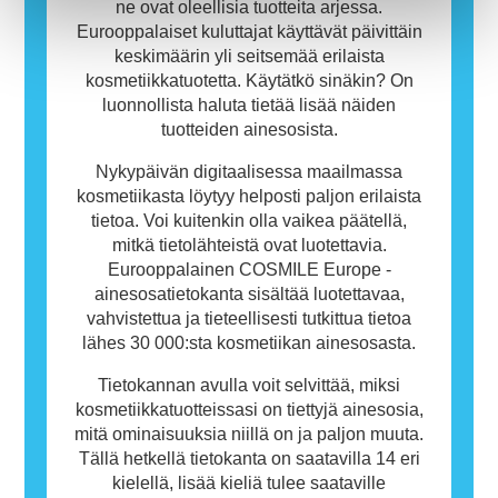
tuotetta.
ne ovat oleellisia tuotteita arjessa.
Eurooppalaiset kuluttajat käyttävät päivittäin
keskimäärin yli seitsemää erilaista
kosmetiikkatuotetta. Käytätkö sinäkin? On
luonnollista haluta tietää lisää näiden
tuotteiden ainesosista.
Nykypäivän digitaalisessa maailmassa
kosmetiikasta löytyy helposti paljon erilaista
tietoa. Voi kuitenkin olla vaikea päätellä,
mitkä tietolähteistä ovat luotettavia.
Eurooppalainen COSMILE Europe -
ainesosatietokanta sisältää luotettavaa,
vahvistettua ja tieteellisesti tutkittua tietoa
lähes 30 000:sta kosmetiikan ainesosasta.
Tietokannan avulla voit selvittää, miksi
kosmetiikkatuotteissasi on tiettyjä ainesosia,
mitä ominaisuuksia niillä on ja paljon muuta.
Tällä hetkellä tietokanta on saatavilla 14 eri
kielellä, lisää kieliä tulee saataville