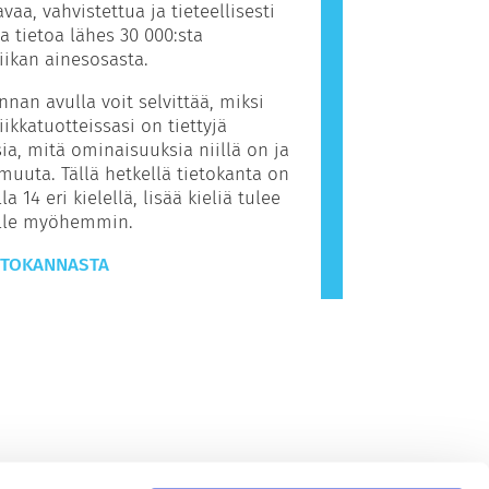
avaa, vahvistettua ja tieteellisesti
ua tietoa lähes 30 000:sta
ikan ainesosasta.
nnan avulla voit selvittää, miksi
ikkatuotteissasi on tiettyjä
ia, mitä ominaisuuksia niillä on ja
muuta. Tällä hetkellä tietokanta on
la 14 eri kielellä, lisää kieliä tulee
ille myöhemmin.
ETOKANNASTA