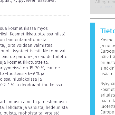
ppuat, kylpyveteen lisättävät 
edellytet
Allerginen
menetelm
mahdollis
immuunijä
Lue lisää
hormonito
ovat usei
Allergisen
kutsutaan 
tsua kosmetiikassa myös 
Tiet
henkilöko
yiksi. Kosmetiikkatuotteissa niistä 
sisältää a
 on laimentamattomista 
Kosmeti
ihmisille 
sta, joita voidaan valmistaa 
ja ne o
tarkoita, 
(puoli-)synteettisesti. Ne toimivat 
Euroopp
tuotetta.
 eau de parfum- ja eau de toilette 
päivitt
uja kosmetiikkatuotteita. 
erilais
rfyymeissä on 15–30 %, eau de 
sinäkin
te -tuotteissa 6–9 % ja 
lisää n
issa, hiuslakoissa ja 
Nykypäi
,2–1 % ja deodoranttipuikoissa 
kosmeti
erilais
päätell
hartsimaisia aineita ja nestemäisiä 
luotett
, lehdistä ja varsista, hedelmistä 
Europe 
 puista, ruohoista tai yrteistä, 