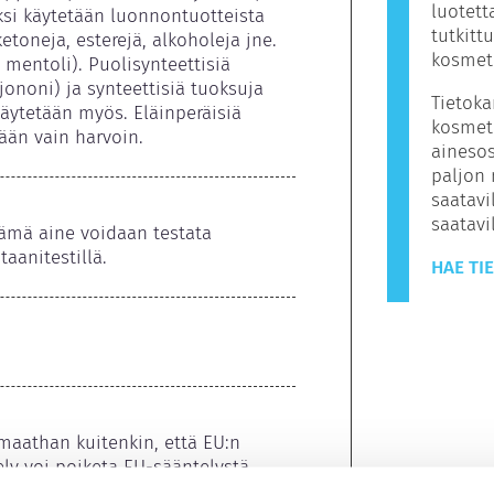
luotett
ksi käytetään luonnontuotteista 
tutkitt
etoneja, esterejä, alkoholeja jne. 
kosmeti
i, mentoli). Puolisynteettisiä 
 jononi) ja synteettisiä tuoksuja 
Tietoka
 käytetään myös. Eläinperäisiä 
kosmeti
ään vain harvoin.
ainesos
paljon 
saatavil
saatav
tämä aine voidaan testata 
taanitestillä.
HAE TI
aathan kuitenkin, että EU:n 
ly voi poiketa EU-sääntelystä.