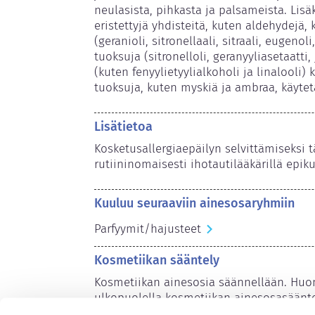
neulasista, pihkasta ja palsameista. Lisä
eristettyjä yhdisteitä, kuten aldehydejä, k
(geranioli, sitronellaali, sitraali, eugenol
tuoksuja (sitronelloli, geranyyliasetaatti,
(kuten fenyylietyylialkoholi ja linalooli)
tuoksuja, kuten myskiä ja ambraa, käytet
Lisätietoa
Kosketusallergiaepäilyn selvittämiseksi 
rutiininomaisesti ihotautilääkärillä epiku
Kuuluu seuraaviin ainesosaryhmiin
Parfyymit/hajusteet
Kosmetiikan sääntely
Kosmetiikan ainesosia säännellään. Huom
ulkopuolella kosmetiikan ainesosasäänte