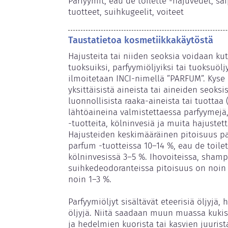
Parfyymit, eau de toilette -hajuvedet, sai
tuotteet, suihkugeelit, voiteet
Taustatietoa kosmetiikkakäytöstä
Hajusteita tai niiden seoksia voidaan ku
tuoksuiksi, parfyymiöljyiksi tai tuoksuölj
ilmoitetaan INCI-nimellä ”PARFUM”. Kyse
yksittäisistä aineista tai aineiden seoksi
luonnollisista raaka-aineista tai tuottaa 
lähtöaineina valmistettaessa parfyymejä,
-tuotteita, kölninvesiä ja muita hajustett
Hajusteiden keskimääräinen pitoisuus pa
parfum -tuotteissa 10–14 %, eau de toilet
kölninvesissä 3–5 %. Ihovoiteissa, shampo
suihkedeodoranteissa pitoisuus on noin 0
noin 1–3 %.

Parfyymiöljyt sisältävät eteerisiä öljyjä, 
öljyjä. Niitä saadaan muun muassa kukista
ja hedelmien kuorista tai kasvien juurista,