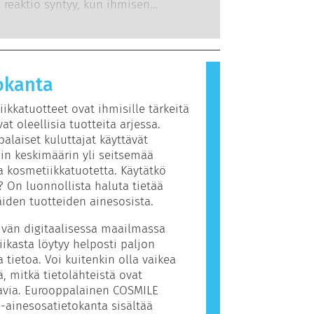
ään, otetaan huomioon kaikki
 reaktio syntyy, kun ihmisen
iä.
et riskit, myös mahdollisesti
rjestelmä reagoi aineisiin, jotka
imintaa häiritsevät ominaisuudet.
mmille ihmisille vaarattomia.
 reaktion aiheuttavaa ainetta
allergeeniksi. Kosmetiikka- ja
okanta
htaisen hygienian tuotteet saattavat
inesosia, jotka voivat olla joillekin
ikkatuotteet ovat ihmisille tärkeitä
allergisoivia. Tämä ei kuitenkaan
vat oleellisia tuotteita arjessa.
ettei muiden olisi turvallista käyttää
alaiset kuluttajat käyttävät
äin keskimäärin yli seitsemää
ta kosmetiikkatuotetta. Käytätkö
? On luonnollista haluta tietää
äiden tuotteiden ainesosista.
vän digitaalisessa maailmassa
ikasta löytyy helposti paljon
ta tietoa. Voi kuitenkin olla vaikea
ä, mitkä tietolähteistä ovat
avia. Eurooppalainen COSMILE
-ainesosatietokanta sisältää