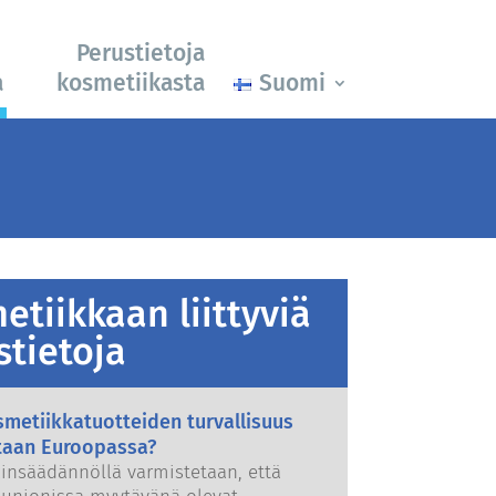
Perustietoja
a
kosmetiikasta
Suomi
etiikkaan liittyviä
stietoja
metiikkatuotteiden turvallisuus
taan Euroopassa?
ainsäädännöllä varmistetaan, että