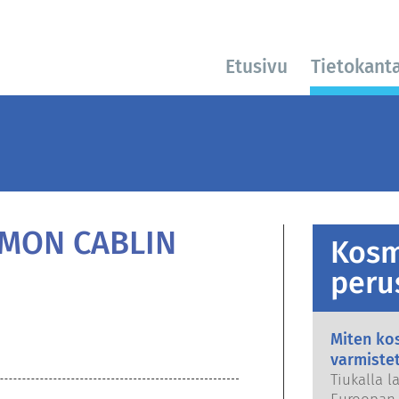
Etusivu
Tietokant
EMON CABLIN
Kosm
peru
Miten kos
varmiste
Tiukalla l