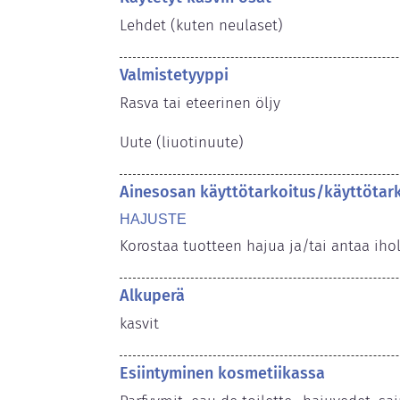
Lehdet (kuten neulaset)
Valmistetyyppi
Rasva tai eteerinen öljy

Uute (liuotinuute)
Ainesosan käyttötarkoitus/käyttötar
HAJUSTE
Korostaa tuotteen hajua ja/tai antaa iho
Alkuperä
kasvit
Esiintyminen kosmetiikassa