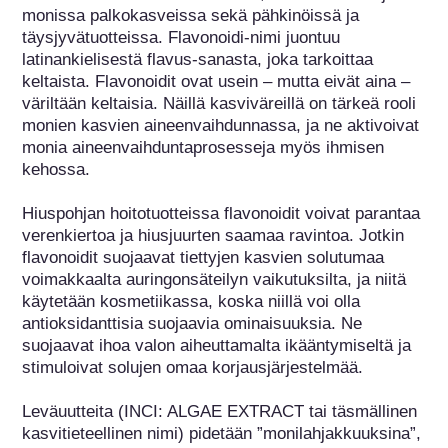
monissa palkokasveissa sekä pähkinöissä ja 
täysjyvätuotteissa. Flavonoidi-nimi juontuu 
latinankielisestä flavus-sanasta, joka tarkoittaa 
keltaista. Flavonoidit ovat usein – mutta eivät aina – 
väriltään keltaisia. Näillä kasviväreillä on tärkeä rooli 
monien kasvien aineenvaihdunnassa, ja ne aktivoivat 
monia aineenvaihduntaprosesseja myös ihmisen 
kehossa.

Hiuspohjan hoitotuotteissa flavonoidit voivat parantaa 
verenkiertoa ja hiusjuurten saamaa ravintoa. Jotkin 
flavonoidit suojaavat tiettyjen kasvien solutumaa 
voimakkaalta auringonsäteilyn vaikutuksilta, ja niitä 
käytetään kosmetiikassa, koska niillä voi olla 
antioksidanttisia suojaavia ominaisuuksia. Ne 
suojaavat ihoa valon aiheuttamalta ikääntymiseltä ja 
stimuloivat solujen omaa korjausjärjestelmää.

Leväuutteita (INCI: ALGAE EXTRACT tai täsmällinen 
kasvitieteellinen nimi) pidetään ”monilahjakkuuksina”, 