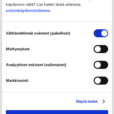
käytämme niitä? Lue kaikki tästä aiheesta
Ainesosat ihonhoitoon
evästekäytännöstämme
.
Hiustenhoitoaineet / hoitavat aineet
Kosteuttavat aineet (humektantit)
Suostumuksen
Välttämättömät evästeet (pakolliset)
valinta
Kosmetiikan sääntely
Kosmetiikan ainesosia säännellään. Huomaathan 
Mieltymykset
kuitenkin, että EU:n ulkopuolella kosmetiikan 
ainesosasääntely voi poiketa EU-sääntelystä.
Analyyttiset evästeet (valinnaiset)
Kosmetiikkaan liittyviä
Markkinointi
perustietoja
Näytä tiedot
Miten kosmetiikkatuotteiden turvallisuus
varmistetaan Euroopassa?