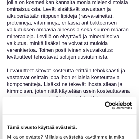
joilla on kosmetiikan kannalta monia mielenkiintoisia 
ominaisuuksia. Levät sisältävät suvustaan ja 
alkuperästään riippuen lipidejä (rasva-aineita), 
proteiineja, vitamiineja, erilaisia antibakteerisen 
vaikutuksen omaavia ainesosia sekä suuren määrän 
mineraaleja. Levillä on elvyttävä ja mineralisoiva 
vaikutus, minkä lisäksi ne voivat stimuloida 
verenkiertoa. Toinen positiivinen sivuvaikutus: 
leväuutteet tehostavat solujen uusiutumista.

Leväuutteet sitovat kosteutta erittäin tehokkaasti ja 
vastaavat osittain jopa ihon erilaisia kosteuttavia 
komponentteja. Lisäksi ne tekevät ihosta sileän ja 
kimmoisan, joten niitä käytetään usein kosteuttavana 
aineena kasvovesissä ja kuorintatuotteissa. 
Kosmetiikassa käytetään pääasiassa merileviä, kun 
taas makeanveden levillä on suurempi rooli 
ravitsemuksessa.
Tämä sivusto käyttää evästeitä.
Kuuluu seuraaviin ainesosaryhmiin
Mikä on eväste? Millaisia evästeitä käytämme ja miksi