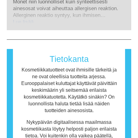
kosmetiikkayrityksiltä lain mukaan
Monet niin luonnolliset kuin synteettisesti
tuotteiden turvallisuuden arvioinnissa voitaisiin
edellytetään, otetaan huomioon kaikki
ainesosat voivat aiheuttaa allergisen reaktion.
käyttää eläinkokeille vaihtoehtoisia
mahdolliset riskit, myös mahdollisesti
Allerginen reaktio syntyy, kun ihmisen
menetelmiä.
hormonitoimintaa häiritsevät ominaisuudet.
immuunijärjestelmä reagoi aineisiin, jotka ovat
Lue lisää
useimmille ihmisille vaarattomia. Allergisen
reaktion aiheuttavaa ainetta kutsutaan
allergeeniksi. Kosmetiikka- ja
henkilökohtaisen hygienian tuotteet saattavat
sisältää ainesosia, jotka voivat olla joillekin
Tietokanta
ihmisille allergisoivia. Tämä ei kuitenkaan
tarkoita, ettei muiden olisi turvallista käyttää
Kosmetiikkatuotteet ovat ihmisille tärkeitä ja
tuotetta.
ne ovat oleellisia tuotteita arjessa.
Eurooppalaiset kuluttajat käyttävät päivittäin
keskimäärin yli seitsemää erilaista
kosmetiikkatuotetta. Käytätkö sinäkin? On
luonnollista haluta tietää lisää näiden
tuotteiden ainesosista.
Nykypäivän digitaalisessa maailmassa
kosmetiikasta löytyy helposti paljon erilaista
tietoa. Voi kuitenkin olla vaikea päätellä,