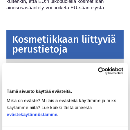
kuitenkin, että EU:n ulkopuolella kosmetiikan 
ainesosasääntely voi poiketa EU-sääntelystä.
Kosmetiikkaan liittyviä
perustietoja
Miten kosmetiikkatuotteiden turvallisuus
varmistetaan Euroopassa?
Tiukalla lainsäädännöllä varmistetaan, että
Euroopan unionissa myytävänä olevat
Tämä sivusto käyttää evästeitä.
kosmetiikka- ja henkilökohtaisen hygienian
tuotteet ovat turvallisia ihmisille. Yritykset
Lue lisää
Mikä on eväste? Millaisia evästeitä käytämme ja miksi
sekä kansalliset ja Euroopan unionin
käytämme niitä? Lue kaikki tästä aiheesta
Mitä on hyvä tietää hormonitoimintaa
viranomaiset ovat yhdessä vastuussa
evästekäytännöstämme
.
häiritsevistä kemikaaleista?
kosmetiikkatuotteiden turvallisuudesta.
Joidenkin kosmetiikassa ja henkilökohtaisen
hygienian tuotteissa käytettyjen ainesosien on