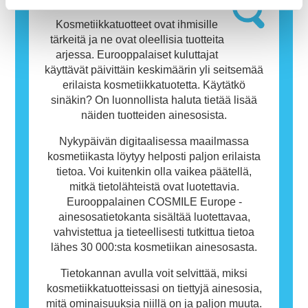
Tietokanta
ihmisille allergisoivia. Tämä ei kuitenkaan
tarkoita, ettei muiden olisi turvallista käyttää
Kosmetiikkatuotteet ovat ihmisille
tuotetta.
tärkeitä ja ne ovat oleellisia tuotteita
arjessa. Eurooppalaiset kuluttajat
käyttävät päivittäin keskimäärin yli seitsemää
erilaista kosmetiikkatuotetta. Käytätkö
sinäkin? On luonnollista haluta tietää lisää
näiden tuotteiden ainesosista.
Nykypäivän digitaalisessa maailmassa
kosmetiikasta löytyy helposti paljon erilaista
tietoa. Voi kuitenkin olla vaikea päätellä,
mitkä tietolähteistä ovat luotettavia.
Eurooppalainen COSMILE Europe -
ainesosatietokanta sisältää luotettavaa,
vahvistettua ja tieteellisesti tutkittua tietoa
lähes 30 000:sta kosmetiikan ainesosasta.
Tietokannan avulla voit selvittää, miksi
kosmetiikkatuotteissasi on tiettyjä ainesosia,
mitä ominaisuuksia niillä on ja paljon muuta.