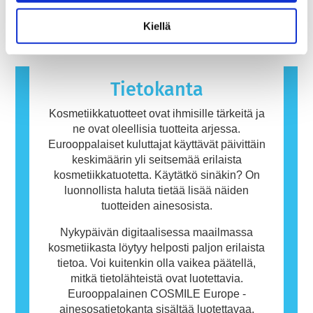
hormonitoimintaa häiritsevät ominaisuudet.
immuunijärjestelmä reagoi aineisiin, jotka ovat
Lue lisää
useimmille ihmisille vaarattomia. Allergisen
Kiellä
reaktion aiheuttavaa ainetta kutsutaan
allergeeniksi. Kosmetiikka- ja
henkilökohtaisen hygienian tuotteet saattavat
sisältää ainesosia, jotka voivat olla joillekin
Tietokanta
ihmisille allergisoivia. Tämä ei kuitenkaan
tarkoita, ettei muiden olisi turvallista käyttää
Kosmetiikkatuotteet ovat ihmisille tärkeitä ja
tuotetta.
ne ovat oleellisia tuotteita arjessa.
Eurooppalaiset kuluttajat käyttävät päivittäin
keskimäärin yli seitsemää erilaista
kosmetiikkatuotetta. Käytätkö sinäkin? On
luonnollista haluta tietää lisää näiden
tuotteiden ainesosista.
Nykypäivän digitaalisessa maailmassa
kosmetiikasta löytyy helposti paljon erilaista
tietoa. Voi kuitenkin olla vaikea päätellä,
mitkä tietolähteistä ovat luotettavia.
Eurooppalainen COSMILE Europe -
ainesosatietokanta sisältää luotettavaa,