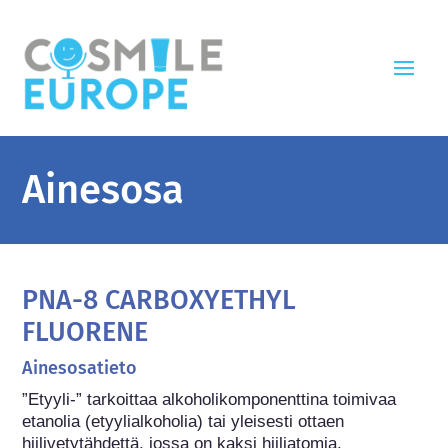
Ainesosa
PNA-8 CARBOXYETHYL
FLUORENE
Ainesosatieto
”Etyyli-” tarkoittaa alkoholikomponenttina toimivaa 
etanolia (etyylialkoholia) tai yleisesti ottaen 
hiilivetytähdettä, jossa on kaksi hiiliatomia.