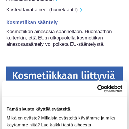
Kosteuttavat aineet (humektantit)
Kosmetiikan sääntely
Kosmetiikan ainesosia säännellään. Huomaathan 
kuitenkin, että EU:n ulkopuolella kosmetiikan 
ainesosasääntely voi poiketa EU-sääntelystä.
Kosmetiikkaan liittyviä
perustietoja
Miten kosmetiikkatuotteiden turvallisuus
Tämä sivusto käyttää evästeitä.
varmistetaan Euroopassa?
Tiukalla lainsäädännöllä varmistetaan, että
Mikä on eväste? Millaisia evästeitä käytämme ja miksi
Euroopan unionissa myytävänä olevat
käytämme niitä? Lue kaikki tästä aiheesta