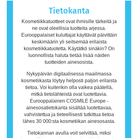
henkilökohtaisen hygienian tuotteet saattavat
sisältää ainesosia, jotka voivat olla joillekin
Tietokanta
ihmisille allergisoivia. Tämä ei kuitenkaan
tarkoita, ettei muiden olisi turvallista käyttää
Kosmetiikkatuotteet ovat ihmisille tärkeitä ja
tuotetta.
ne ovat oleellisia tuotteita arjessa.
Eurooppalaiset kuluttajat käyttävät päivittäin
keskimäärin yli seitsemää erilaista
kosmetiikkatuotetta. Käytätkö sinäkin? On
luonnollista haluta tietää lisää näiden
tuotteiden ainesosista.
Nykypäivän digitaalisessa maailmassa
kosmetiikasta löytyy helposti paljon erilaista
tietoa. Voi kuitenkin olla vaikea päätellä,
mitkä tietolähteistä ovat luotettavia.
Eurooppalainen COSMILE Europe -
ainesosatietokanta sisältää luotettavaa,
vahvistettua ja tieteellisesti tutkittua tietoa
lähes 30 000:sta kosmetiikan ainesosasta.
Tietokannan avulla voit selvittää, miksi