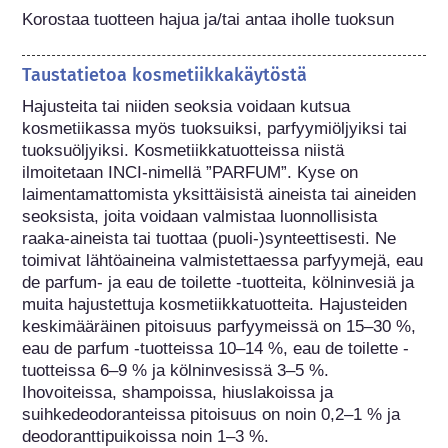
Korostaa tuotteen hajua ja/tai antaa iholle tuoksun
Taustatietoa kosmetiikkakäytöstä
Hajusteita tai niiden seoksia voidaan kutsua 
kosmetiikassa myös tuoksuiksi, parfyymiöljyiksi tai 
tuoksuöljyiksi. Kosmetiikkatuotteissa niistä 
ilmoitetaan INCI-nimellä ”PARFUM”. Kyse on 
laimentamattomista yksittäisistä aineista tai aineiden 
seoksista, joita voidaan valmistaa luonnollisista 
raaka-aineista tai tuottaa (puoli-)synteettisesti. Ne 
toimivat lähtöaineina valmistettaessa parfyymejä, eau 
de parfum- ja eau de toilette -tuotteita, kölninvesiä ja 
muita hajustettuja kosmetiikkatuotteita. Hajusteiden 
keskimääräinen pitoisuus parfyymeissä on 15–30 %, 
eau de parfum -tuotteissa 10–14 %, eau de toilette -
tuotteissa 6–9 % ja kölninvesissä 3–5 %. 
Ihovoiteissa, shampoissa, hiuslakoissa ja 
suihkedeodoranteissa pitoisuus on noin 0,2–1 % ja 
deodoranttipuikoissa noin 1–3 %.
