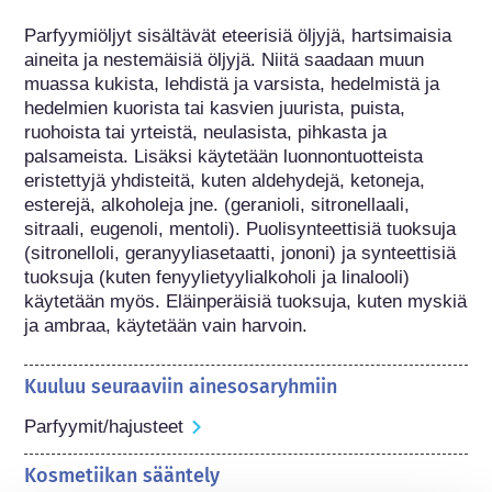
Parfyymiöljyt sisältävät eteerisiä öljyjä, hartsimaisia 
aineita ja nestemäisiä öljyjä. Niitä saadaan muun 
muassa kukista, lehdistä ja varsista, hedelmistä ja 
hedelmien kuorista tai kasvien juurista, puista, 
ruohoista tai yrteistä, neulasista, pihkasta ja 
palsameista. Lisäksi käytetään luonnontuotteista 
eristettyjä yhdisteitä, kuten aldehydejä, ketoneja, 
esterejä, alkoholeja jne. (geranioli, sitronellaali, 
sitraali, eugenoli, mentoli). Puolisynteettisiä tuoksuja 
(sitronelloli, geranyyliasetaatti, jononi) ja synteettisiä 
tuoksuja (kuten fenyylietyylialkoholi ja linalooli) 
käytetään myös. Eläinperäisiä tuoksuja, kuten myskiä 
ja ambraa, käytetään vain harvoin.
Kuuluu seuraaviin ainesosaryhmiin
Parfyymit/hajusteet
Kosmetiikan sääntely