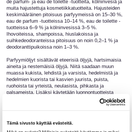
de parfum- ja eau de toilette -tuotteita, kölninvesiä ja 
muita hajustettuja kosmetiikkatuotteita. Hajusteiden 
keskimääräinen pitoisuus parfyymeissä on 15–30 %, 
eau de parfum -tuotteissa 10–14 %, eau de toilette -
tuotteissa 6–9 % ja kölninvesissä 3–5 %. 
Ihovoiteissa, shampoissa, hiuslakoissa ja 
suihkedeodoranteissa pitoisuus on noin 0,2–1 % ja 
deodoranttipuikoissa noin 1–3 %.

Parfyymiöljyt sisältävät eteerisiä öljyjä, hartsimaisia 
aineita ja nestemäisiä öljyjä. Niitä saadaan muun 
muassa kukista, lehdistä ja varsista, hedelmistä ja 
hedelmien kuorista tai kasvien juurista, puista, 
ruohoista tai yrteistä, neulasista, pihkasta ja 
palsameista. Lisäksi käytetään luonnontuotteista 
eristettyjä yhdisteitä, kuten aldehydejä, ketoneja, 
esterejä, alkoholeja jne. (geranioli, sitronellaali, 
sitraali, eugenoli, mentoli). Puolisynteettisiä tuoksuja 
(sitronelloli, geranyyliasetaatti, jononi) ja synteettisiä 
Tämä sivusto käyttää evästeitä.
tuoksuja (kuten fenyylietyylialkoholi ja linalooli) 
käytetään myös. Eläinperäisiä tuoksuja, kuten myskiä 