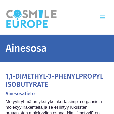
Ainesosa
1,1-DIMETHYL-3-PHENYLPROPYL
ISOBUTYRATE
Ainesosatieto
Metyyliryhmä on yksi yksinkertaisimpia orgaanisia 
molekyylirakenteita ja se esiintyy lukuisten 
orgaanisten molekyylien osana. Nimi ”metyyli” on 