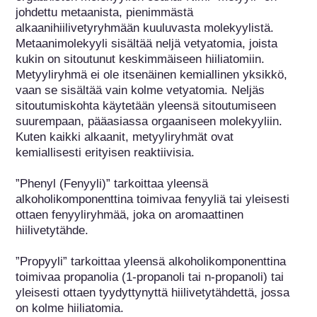
johdettu metaanista, pienimmästä 
alkaanihiilivetyryhmään kuuluvasta molekyylistä. 
Metaanimolekyyli sisältää neljä vetyatomia, joista 
kukin on sitoutunut keskimmäiseen hiiliatomiin. 
Metyyliryhmä ei ole itsenäinen kemiallinen yksikkö, 
vaan se sisältää vain kolme vetyatomia. Neljäs 
sitoutumiskohta käytetään yleensä sitoutumiseen 
suurempaan, pääasiassa orgaaniseen molekyyliin. 
Kuten kaikki alkaanit, metyyliryhmät ovat 
kemiallisesti erityisen reaktiivisia.

”Phenyl (Fenyyli)” tarkoittaa yleensä 
alkoholikomponenttina toimivaa fenyyliä tai yleisesti 
ottaen fenyyliryhmää, joka on aromaattinen 
hiilivetytähde.

”Propyyli” tarkoittaa yleensä alkoholikomponenttina 
toimivaa propanolia (1-propanoli tai n-propanoli) tai 
yleisesti ottaen tyydyttynyttä hiilivetytähdettä, jossa 
on kolme hiiliatomia.
