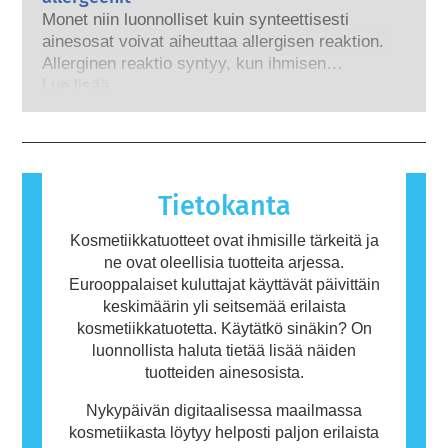
kehitykseen, jotta kosmetiikan ainesosien ja
kosmetiikkayrityksiltä lain mukaan
Monet niin luonnolliset kuin synteettisesti
tuotteiden turvallisuuden arvioinnissa voitaisiin
edellytetään, otetaan huomioon kaikki
ainesosat voivat aiheuttaa allergisen reaktion.
käyttää eläinkokeille vaihtoehtoisia
mahdolliset riskit, myös mahdollisesti
Allerginen reaktio syntyy, kun ihmisen
menetelmiä.
hormonitoimintaa häiritsevät ominaisuudet.
immuunijärjestelmä reagoi aineisiin, jotka ovat
Lue lisää
useimmille ihmisille vaarattomia. Allergisen
reaktion aiheuttavaa ainetta kutsutaan
allergeeniksi. Kosmetiikka- ja
henkilökohtaisen hygienian tuotteet saattavat
sisältää ainesosia, jotka voivat olla joillekin
Tietokanta
ihmisille allergisoivia. Tämä ei kuitenkaan
tarkoita, ettei muiden olisi turvallista käyttää
Kosmetiikkatuotteet ovat ihmisille tärkeitä ja
tuotetta.
ne ovat oleellisia tuotteita arjessa.
Eurooppalaiset kuluttajat käyttävät päivittäin
keskimäärin yli seitsemää erilaista
kosmetiikkatuotetta. Käytätkö sinäkin? On
luonnollista haluta tietää lisää näiden
tuotteiden ainesosista.
Nykypäivän digitaalisessa maailmassa
kosmetiikasta löytyy helposti paljon erilaista