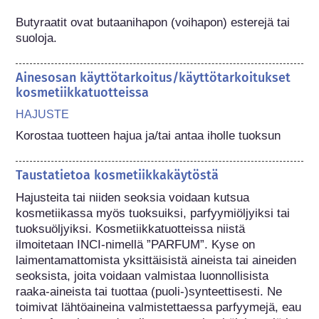
Butyraatit ovat butaanihapon (voihapon) esterejä tai 
suoloja.
Ainesosan käyttötarkoitus/käyttötarkoitukset
kosmetiikkatuotteissa
HAJUSTE
Korostaa tuotteen hajua ja/tai antaa iholle tuoksun
Taustatietoa kosmetiikkakäytöstä
Hajusteita tai niiden seoksia voidaan kutsua 
kosmetiikassa myös tuoksuiksi, parfyymiöljyiksi tai 
tuoksuöljyiksi. Kosmetiikkatuotteissa niistä 
ilmoitetaan INCI-nimellä ”PARFUM”. Kyse on 
laimentamattomista yksittäisistä aineista tai aineiden 
seoksista, joita voidaan valmistaa luonnollisista 
raaka-aineista tai tuottaa (puoli-)synteettisesti. Ne 
toimivat lähtöaineina valmistettaessa parfyymejä, eau 