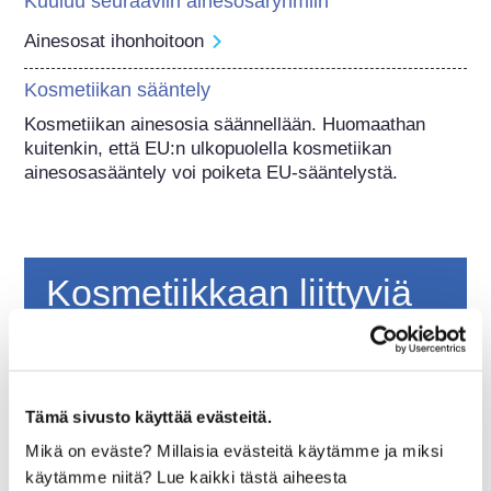
Kuuluu seuraaviin ainesosaryhmiin
Ainesosat ihonhoitoon
Kosmetiikan sääntely
Kosmetiikan ainesosia säännellään. Huomaathan 
kuitenkin, että EU:n ulkopuolella kosmetiikan 
ainesosasääntely voi poiketa EU-sääntelystä.
Kosmetiikkaan liittyviä
perustietoja
Miten kosmetiikkatuotteiden turvallisuus
Tämä sivusto käyttää evästeitä.
varmistetaan Euroopassa?
Tiukalla lainsäädännöllä varmistetaan, että
Mikä on eväste? Millaisia evästeitä käytämme ja miksi
Euroopan unionissa myytävänä olevat
käytämme niitä? Lue kaikki tästä aiheesta