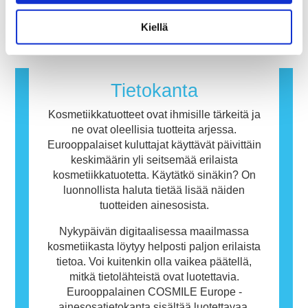
hormonitoimintaa häiritsevät ominaisuudet.
immuunijärjestelmä reagoi aineisiin, jotka ovat
Lue lisää
useimmille ihmisille vaarattomia. Allergisen
Kiellä
reaktion aiheuttavaa ainetta kutsutaan
allergeeniksi. Kosmetiikka- ja
henkilökohtaisen hygienian tuotteet saattavat
sisältää ainesosia, jotka voivat olla joillekin
Tietokanta
ihmisille allergisoivia. Tämä ei kuitenkaan
tarkoita, ettei muiden olisi turvallista käyttää
Kosmetiikkatuotteet ovat ihmisille tärkeitä ja
tuotetta.
ne ovat oleellisia tuotteita arjessa.
Eurooppalaiset kuluttajat käyttävät päivittäin
keskimäärin yli seitsemää erilaista
kosmetiikkatuotetta. Käytätkö sinäkin? On
luonnollista haluta tietää lisää näiden
tuotteiden ainesosista.
Nykypäivän digitaalisessa maailmassa
kosmetiikasta löytyy helposti paljon erilaista
tietoa. Voi kuitenkin olla vaikea päätellä,
mitkä tietolähteistä ovat luotettavia.
Eurooppalainen COSMILE Europe -
ainesosatietokanta sisältää luotettavaa,