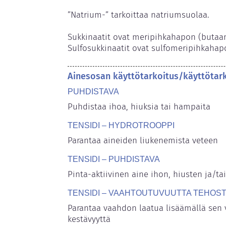
”Natrium-” tarkoittaa natriumsuolaa.

Sukkinaatit ovat meripihkahapon (butaani
Sulfosukkinaatit ovat sulfomeripihkahapo
Ainesosan käyttötarkoitus/käyttötar
PUHDISTAVA
Puhdistaa ihoa, hiuksia tai hampaita
TENSIDI – HYDROTROOPPI
Parantaa aineiden liukenemista veteen
TENSIDI – PUHDISTAVA
Pinta-aktiivinen aine ihon, hiusten ja/
TENSIDI – VAAHTOUTUVUUTTA TEHOS
Parantaa vaahdon laatua lisäämällä sen v
kestävyyttä