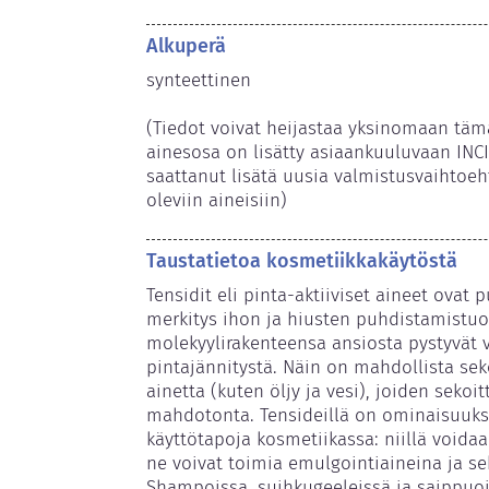
Alkuperä
synteettinen

(Tiedot voivat heijastaa yksinomaan täm
ainesosa on lisätty asiaankuuluvaan INCI
saattanut lisätä uusia valmistusvaihtoeht
oleviin aineisiin) 
Taustatietoa kosmetiikkakäytöstä
Tensidit eli pinta-aktiiviset aineet ovat p
merkitys ihon ja hiusten puhdistamistuott
molekyylirakenteensa ansiosta pystyvät
pintajännitystä. Näin on mahdollista seko
ainetta (kuten öljy ja vesi), joiden sekoit
mahdotonta. Tensideillä on ominaisuuks
käyttötapoja kosmetiikassa: niillä voidaa
ne voivat toimia emulgointiaineina ja seko
Shampoissa, suihkugeeleissä ja saippuoi