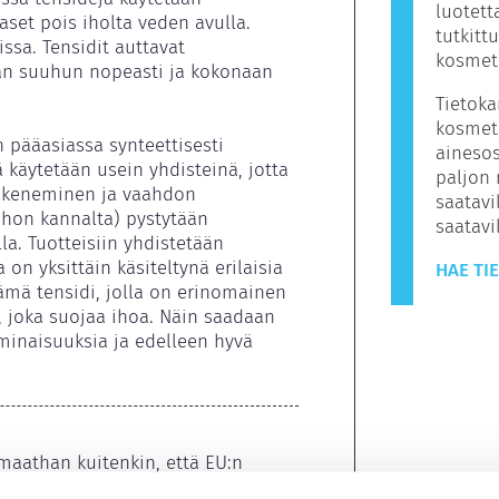
luotett
set pois iholta veden avulla. 
tutkitt
a. Tensidit auttavat 
kosmeti
 suuhun nopeasti ja kokonaan 
Tietoka
kosmeti
 pääasiassa synteettisesti 
ainesos
 käytetään usein yhdisteinä, jotta 
paljon 
iukeneminen ja vaahdon 
saatavil
hon kannalta) pystytään 
saatav
a. Tuotteisiin yhdistetään 
a on yksittäin käsiteltynä erilaisia 
HAE TI
mä tensidi, jolla on erinomainen 
i, joka suojaa ihoa. Näin saadaan 
minaisuuksia ja edelleen hyvä 
aathan kuitenkin, että EU:n 
ly voi poiketa EU-sääntelystä.