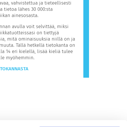
avaa, vahvistettua ja tieteellisesti
ua tietoa lähes 30 000:sta
ikan ainesosasta.
nnan avulla voit selvittää, miksi
ikkatuotteissasi on tiettyjä
ia, mitä ominaisuuksia niillä on ja
muuta. Tällä hetkellä tietokanta on
la 14 eri kielellä, lisää kieliä tulee
ille myöhemmin.
ETOKANNASTA