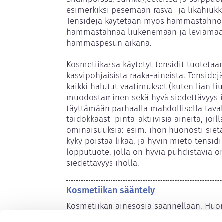
esimerkiksi pesemään rasva- ja likahiukka
Tensidejä käytetään myös hammastahnoiss
hammastahnaa liukenemaan ja leviämään
hammaspesun aikana.

Kosmetiikassa käytetyt tensidit tuotetaan
kasvipohjaisista raaka-aineista. Tensidejä
kaikki halutut vaatimukset (kuten lian l
muodostaminen sekä hyvä siedettävyys i
täyttämään parhaalla mahdollisella tavall
taidokkaasti pinta-aktiivisia aineita, joill
ominaisuuksia: esim. ihon huonosti sietä
kyky poistaa likaa, ja hyvin mieto tensid
lopputuote, jolla on hyviä puhdistavia o
siedettävyys iholla.
Kosmetiikan sääntely
Kosmetiikan ainesosia säännellään. Huom
ulkopuolella kosmetiikan ainesosasäänte