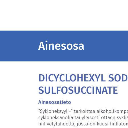
Ainesosa
DICYCLOHEXYL SO
SULFOSUCCINATE
Ainesosatieto
”Sykloheksyyli-” tarkoittaa alkoholikomp
sykloheksanolia tai yleisesti ottaen sykl
hiilivetytähdettä, jossa on kuusi hiiliatom