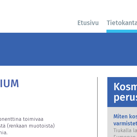
Etusivu
Tietokant
DIUM
Kosm
peru
Miten kos
onenttina toimivaa 
varmiste
istä (renkaan muotoista) 
Tiukalla l
ia.
