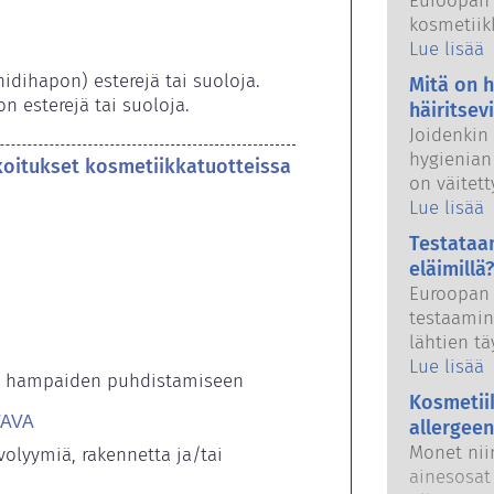
Euroopan 
kosmetiik
tuotteet o
Lue lisää
sekä kans
dihapon) esterejä tai suoloja. 
Mitä on 
viranomai
n esterejä tai suoloja.
häiritsev
kosmetiik
Joidenkin
hygienian
koitukset kosmetiikkatuotteissa
on väitet
häiritsevi
Lue lisää
jäljitell
Testataa
ominaisuuk
eläimillä?
hormonia, 
Euroopan 
hormonito
testaamin
luonnonai
lähtien tä
vain harv
hygieniat
Lue lisää
enimmäkse
tai hampaiden puhdistamiseen
aikana – 
osoitettu
Kosmetii
voimaantu
TAVA
Pätevien t
allergeen
kehitykse
tekemissä 
Monet niin
olyymiä, rakennetta ja/tai 
tuotteide
kosmetiik
ainesosat 
voitaisiin