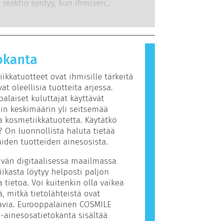
ään, otetaan huomioon kaikki
 reaktio syntyy, kun ihmisen
iä.
et riskit, myös mahdollisesti
rjestelmä reagoi aineisiin, jotka
imintaa häiritsevät ominaisuudet.
mmille ihmisille vaarattomia.
 reaktion aiheuttavaa ainetta
allergeeniksi. Kosmetiikka- ja
okanta
htaisen hygienian tuotteet saattavat
inesosia, jotka voivat olla joillekin
ikkatuotteet ovat ihmisille tärkeitä
allergisoivia. Tämä ei kuitenkaan
vat oleellisia tuotteita arjessa.
ettei muiden olisi turvallista käyttää
alaiset kuluttajat käyttävät
äin keskimäärin yli seitsemää
ta kosmetiikkatuotetta. Käytätkö
? On luonnollista haluta tietää
äiden tuotteiden ainesosista.
vän digitaalisessa maailmassa
ikasta löytyy helposti paljon
ta tietoa. Voi kuitenkin olla vaikea
ä, mitkä tietolähteistä ovat
avia. Eurooppalainen COSMILE
-ainesosatietokanta sisältää