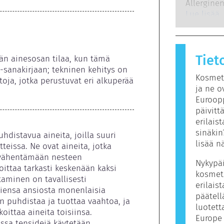
edellytet
Allerginen
menetelm
mahdollis
immuunijä
Lue lisää
hormonito
ovat usei
Allergisen
kutsutaan 
Tiet
henkilöko
än ainesosan tilaa, kun tämä 
sisältää a
-sanakirjaan; tekninen kehitys on 
Kosmeti
ihmisille 
oja, jotka perustuvat eri alkuperää 
ja ne o
tarkoita, 
Euroopp
tuotetta.
päivitt
erilais
sinäkin
uhdistavua aineita, joilla suuri 
lisää n
eissa. Ne ovat aineita, jotka 
 vähentämään nesteen 
Nykypäi
ittaa tarkasti keskenään kaksi 
kosmeti
taminen on tavallisesti 
erilais
iensa ansiosta monenlaisia 
päätell
n puhdistaa ja tuottaa vaahtoa, ja 
luotett
ittaa aineita toisiinsa. 
Europe 
ssa tensidejä käytetään 