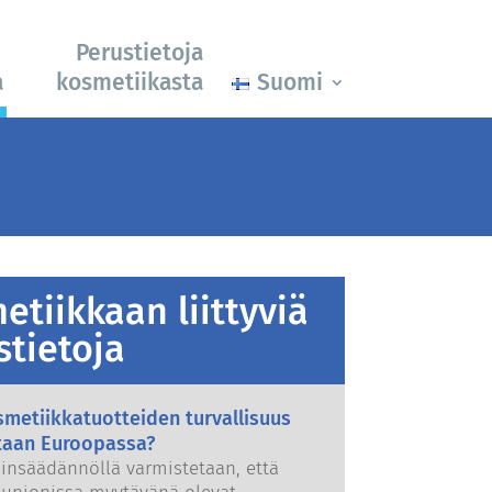
Perustietoja
a
kosmetiikasta
Suomi
etiikkaan liittyviä
stietoja
metiikkatuotteiden turvallisuus
taan Euroopassa?
ainsäädännöllä varmistetaan, että