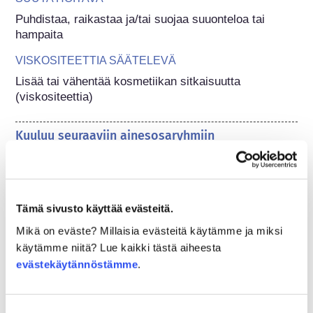
Puhdistaa, raikastaa ja/tai suojaa suuonteloa tai 
hampaita
VISKOSITEETTIA SÄÄTELEVÄ
Lisää tai vähentää kosmetiikan sitkaisuutta 
(viskositeettia)
Kuuluu seuraaviin ainesosaryhmiin
Ainesosat hampaiden hoitamiseen / karieksen
ehkäisyyn
Ainesosat ihonhoitoon
Tämä sivusto käyttää evästeitä.
Sakeuttavat aineet / koostumuksen säätelijät
Mikä on eväste? Millaisia evästeitä käytämme ja miksi
käytämme niitä? Lue kaikki tästä aiheesta
Kosmetiikan sääntely
evästekäytännöstämme
.
Kosmetiikan ainesosia säännellään. Huomaathan 
kuitenkin, että EU:n ulkopuolella kosmetiikan 
ainesosasääntely voi poiketa EU-sääntelystä.
Suostumuksen