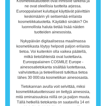
tarkoita, ettei muiden olisi turvallista käyttää
Kosmetiikkatuotteet ovat ihmisille tärkeitä ja
tuotetta.
ne ovat oleellisia tuotteita arjessa.
Eurooppalaiset kuluttajat käyttävät päivittäin
keskimäärin yli seitsemää erilaista
kosmetiikkatuotetta. Käytätkö sinäkin? On
luonnollista haluta tietää lisää näiden
tuotteiden ainesosista.
Nykypäivän digitaalisessa maailmassa
kosmetiikasta löytyy helposti paljon erilaista
tietoa. Voi kuitenkin olla vaikea päätellä,
mitkä tietolähteistä ovat luotettavia.
Eurooppalainen COSMILE Europe -
ainesosatietokanta sisältää luotettavaa,
vahvistettua ja tieteellisesti tutkittua tietoa
lähes 30 000:sta kosmetiikan ainesosasta.
Tietokannan avulla voit selvittää, miksi
kosmetiikkatuotteissasi on tiettyjä ainesosia,
mitä ominaisuuksia niillä on ja paljon muuta.
Tällä hetkellä tietokanta on saatavilla 14 eri