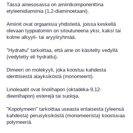
Tässä ainesosassa on amiinikomponenttina 
etyleenidiamiinia (1,2-diaminoetaani).

Amiinit ovat orgaanisia yhdisteitä, joissa keskellä 
olevaan typpiatomiin on sitoutuneena yksi, kaksi tai 
kolme alkyyli- tai aryyliryhmää.

”Hydrattu” tarkoittaa, että aine on käsitelty vedyllä 
(vedytetty eli hydrattu).

Dimeeri on molekyyli, joka koostuu kahdesta 
identtisestä alayksiköstä (monomeerit).

Linoleaatit ovat linolihapon (oktadeka-9,12-
dieenihapon) esterejä tai suoloja.

”Kopolymeeri” tarkoittaa useasta erilaisesta (yleensä 
kahdesta) perusyksiköstä (monomeerista) koostuvaa 
polymeeriä.
