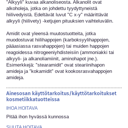
”Alkyyli” kuvaa alkanoliseosta. Alkanolit ovat 
alkoholeja, jotka on johdettu tyydyttyneistä 
hiilivedyistä. Edeltävät luvut ”C x-y” määrittävät 
alkyyli (hiilivety) -ketjujen pituuksien vaihteluvälin.

Amidit ovat yleensä muutostuotteita, jotka 
muodostuvat hiilihappojen (karboksyylihappojen, 
pääasiassa rasvahappojen) tai muiden happojen 
reagoidessa nitrogeeniyhdisteisiin (ammoniakki tai 
alkyyli- ja alkanoliamiinit, aminohapot jne.). 
Esimerkkejä: ”stearamidit” ovat steariinihapon 
amideja ja ”kokamidit” ovat kookosrasvahappojen 
amideja.
Ainesosan käyttötarkoitus/käyttötarkoitukset
kosmetiikkatuotteissa
IHOA HOITAVA
Pitää ihon hyvässä kunnossa
SUUTA HOITAVA