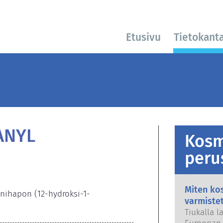
Etusivu
Tietokant
ANYL
Kosm
peru
Miten kos
inihapon (12-hydroksi-1-
varmiste
Tiukalla l