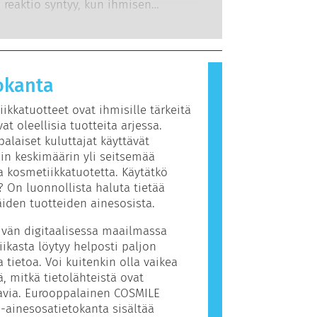
ään, otetaan huomioon kaikki
 reaktio syntyy, kun ihmisen
iä.
et riskit, myös mahdollisesti
rjestelmä reagoi aineisiin, jotka
imintaa häiritsevät ominaisuudet.
mmille ihmisille vaarattomia.
 reaktion aiheuttavaa ainetta
allergeeniksi. Kosmetiikka- ja
okanta
htaisen hygienian tuotteet saattavat
inesosia, jotka voivat olla joillekin
ikkatuotteet ovat ihmisille tärkeitä
allergisoivia. Tämä ei kuitenkaan
vat oleellisia tuotteita arjessa.
ettei muiden olisi turvallista käyttää
alaiset kuluttajat käyttävät
äin keskimäärin yli seitsemää
ta kosmetiikkatuotetta. Käytätkö
? On luonnollista haluta tietää
äiden tuotteiden ainesosista.
vän digitaalisessa maailmassa
ikasta löytyy helposti paljon
ta tietoa. Voi kuitenkin olla vaikea
ä, mitkä tietolähteistä ovat
avia. Eurooppalainen COSMILE
-ainesosatietokanta sisältää