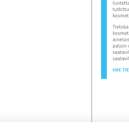
luotett
tutkitt
kosmeti
Tietoka
kosmeti
ainesos
paljon 
saatavil
saatav
HAE TI