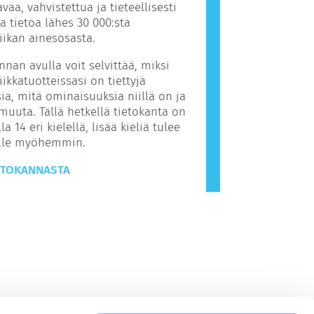
avaa, vahvistettua ja tieteellisesti
ua tietoa lähes 30 000:sta
ikan ainesosasta.
nnan avulla voit selvittää, miksi
ikkatuotteissasi on tiettyjä
ia, mitä ominaisuuksia niillä on ja
muuta. Tällä hetkellä tietokanta on
la 14 eri kielellä, lisää kieliä tulee
ille myöhemmin.
ETOKANNASTA