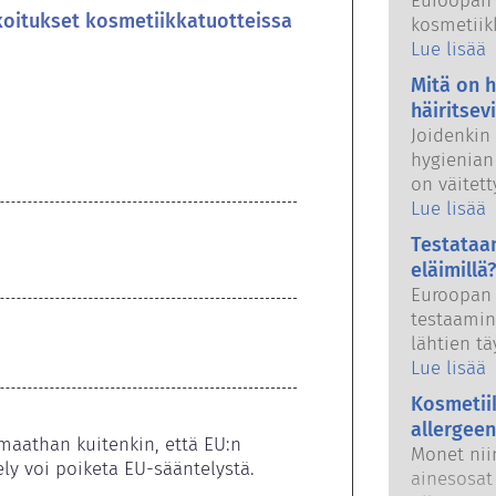
Euroopan 
koitukset kosmetiikkatuotteissa
kosmetiik
tuotteet o
Lue lisää
sekä kans
Mitä on 
viranomai
häiritsev
kosmetiik
Joidenkin
hygienian
on väitet
häiritsevi
Lue lisää
jäljitell
Testataa
ominaisuuk
eläimillä?
hormonia, 
Euroopan 
hormonito
testaamin
luonnonai
lähtien tä
vain harv
hygieniat
Lue lisää
enimmäkse
aikana – 
osoitettu
Kosmetii
voimaantu
Pätevien t
allergeen
kehitykse
aathan kuitenkin, että EU:n 
tekemissä 
Monet niin
tuotteide
ly voi poiketa EU-sääntelystä.
kosmetiik
ainesosat 
voitaisiin