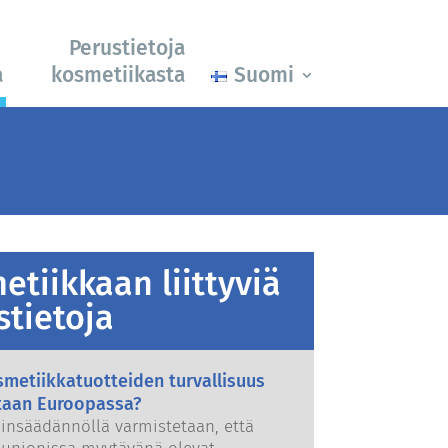
Perustietoja
a
kosmetiikasta
Suomi
etiikkaan liittyviä
stietoja
metiikkatuotteiden turvallisuus
taan Euroopassa?
ainsäädännöllä varmistetaan, että