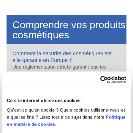
Comprendre vos produits
cosmétiques
Comment la sécurité des cosmétiques est-
elle garantie en Europe ?
Une règlementation stricte garantit que les
produits cosmétiques vendus dans l’Union
européenne sont sûrs pour les
consommateurs. Les entreprises et les
En savoir plus
autorités réglementaires nationales et
Que dire des perturbateurs endocriniens ?
européennes se partagent la responsabilité
Ce site internet utilise des cookies
Certains ingrédients utilisés dans les produits
d’assurer la sécurité des produits
cosmétiques sont considérés comme des «
Qu’est-ce qu’un cookie ? Quels cookies utilisons-nous et
cosmétiques.
perturbateurs endocriniens » parce qu’ils sont
à quelles fins ? Lisez tout à ce sujet dans notre
Politique
susceptibles d’imiter certaines propriétés de
En savoir plus
en matière de cookies
.
nos hormones. Ce n’est pas parce qu’un
Les cosmétiques sont-ils testés sur les