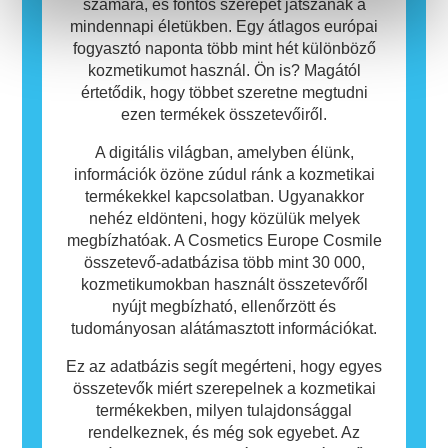
biztonságos.
számára, és fontos szerepet játszanak a
mindennapi életükben. Egy átlagos európai
fogyasztó naponta több mint hét különböző
kozmetikumot használ. Ön is? Magától
értetődik, hogy többet szeretne megtudni
ezen termékek összetevőiről.
A digitális világban, amelyben élünk,
információk özöne zúdul ránk a kozmetikai
termékekkel kapcsolatban. Ugyanakkor
nehéz eldönteni, hogy közülük melyek
megbízhatóak. A Cosmetics Europe Cosmile
összetevő-adatbázisa több mint 30 000,
kozmetikumokban használt összetevőről
nyújt megbízható, ellenőrzött és
tudományosan alátámasztott információkat.
Ez az adatbázis segít megérteni, hogy egyes
összetevők miért szerepelnek a kozmetikai
termékekben, milyen tulajdonsággal
rendelkeznek, és még sok egyebet. Az