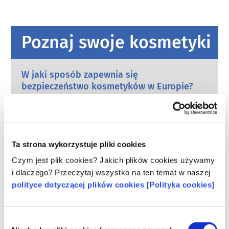
Poznaj swoje kosmetyki
W jaki sposób zapewnia się
bezpieczeństwo kosmetyków w Europie?
Przepisy UE wymagają, aby produkty
kosmetyczne i higieny osobistej sprzedawane
w Unii Europejskiej były bezpieczne. Firmy
oraz krajowe i europejskie organy regulacyjne
czytaj więcej
wspólnie ponoszą odpowiedzialność za
Ta strona wykorzystuje pliki cookies
Co należy wiedzieć o substancjach
bezpieczeństwo produktów kosmetycznych.
zaburzających gospodarkę hormonalną
Czym jest plik cookies? Jakich plików cookies używamy
(ED)?
i dlaczego? Przeczytaj wszystko na ten temat w naszej
Niektórym składnikom stosowanym w
polityce dotyczącej plików cookies [Polityka cookies]
kosmetykach przypisuje się, że są
„substancjami zaburzającymi gospodarkę
hormonalną”, ponieważ mogą naśladować
czytaj więcej
Wybór
niektóre właściwości naszych hormonów.