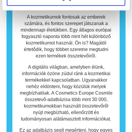
tartalmazhatnak, amelyek egyes emberek
Adatbázis
számára allergiát okozhatnak. Ez nem jelenti
azt, hogy a termék mások számára nem
A kozmetikumok fontosak az emberek
biztonságos.
számára, és fontos szerepet játszanak a
mindennapi életükben. Egy átlagos európai
fogyasztó naponta több mint hét különböző
kozmetikumot használ. Ön is? Magától
értetődik, hogy többet szeretne megtudni
ezen termékek összetevőiről.
A digitális világban, amelyben élünk,
információk özöne zúdul ránk a kozmetikai
termékekkel kapcsolatban. Ugyanakkor
nehéz eldönteni, hogy közülük melyek
megbízhatóak. A Cosmetics Europe Cosmile
összetevő-adatbázisa több mint 30 000,
kozmetikumokban használt összetevőről
nyújt megbízható, ellenőrzött és
tudományosan alátámasztott információkat.
Ez az adatbázis segít megérteni, hogy egyes