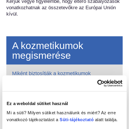
Kérjük vegye figyelembe, hogy eltérő szabályozások 
vonatkozhatnak az összetevőkre az Európai Unión 
kívül.
A kozmetikumok
megismerése
Miként biztosítják a kozmetikumok
biztonságát Európában?
Szigorú jogszabályok biztosítják, hogy az
Európai Unióban értékesített kozmetikumok
és testápolási termékek biztonságosan
Ez a weboldal sütiket használ
használhatók legyenek. A vállalatok, az
Tovább
országos és az európai szabályozó hatóságok
Mi a süti? Milyen sütiket használunk és miért? Az erre
Mit kell tudnom az endokrin károsító
közösen felelősek a kozmetikai termékek
vonatkozó tájékoztatást a
Süti-tájékoztató
alatt találja.
anyagokról?
biztonságának megőrzéséért.
A kozmetikai termékekben használt egyes