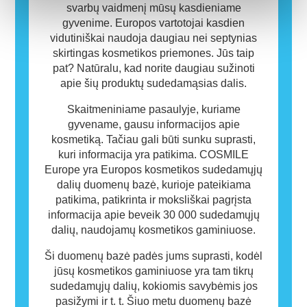
svarbų vaidmenį mūsų kasdieniame
gyvenime. Europos vartotojai kasdien
vidutiniškai naudoja daugiau nei septynias
skirtingas kosmetikos priemones. Jūs taip
pat? Natūralu, kad norite daugiau sužinoti
apie šių produktų sudedamąsias dalis.
Skaitmeniniame pasaulyje, kuriame
gyvename, gausu informacijos apie
kosmetiką. Tačiau gali būti sunku suprasti,
kuri informacija yra patikima. COSMILE
Europe yra Europos kosmetikos sudedamųjų
dalių duomenų bazė, kurioje pateikiama
patikima, patikrinta ir moksliškai pagrįsta
informacija apie beveik 30 000 sudedamųjų
dalių, naudojamų kosmetikos gaminiuose.
Ši duomenų bazė padės jums suprasti, kodėl
jūsų kosmetikos gaminiuose yra tam tikrų
sudedamųjų dalių, kokiomis savybėmis jos
pasižymi ir t. t. Šiuo metu duomenų bazė