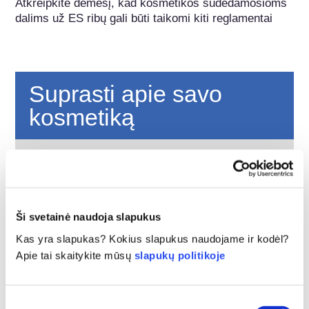
Atkreipkite dėmesį, kad kosmetikos sudedamosioms 
dalims už ES ribų gali būti taikomi kiti reglamentai
Suprasti apie savo
kosmetiką
Kaip Europoje užtikrinama kosmetikos
priemonių sauga?
Griežtais įstatymais užtikrinama, kad Europos
Sąjungoje parduodama kosmetika ir asmens
Ši svetainė naudoja slapukus
higienos produktai būtų saugūs žmonėms
naudoti. Įmonės, nacionalinės ir Europos
plačiau
Kas yra slapukas? Kokius slapukus naudojame ir kodėl?
reguliavimo institucijos dalijasi atsakomybe už
Apie tai skaitykite mūsų
slapukų politikoje
Ką turėčiau žinoti apie endokrininę sistemą
kosmetikos gaminių saugą.
ardančias medžiagas?
Buvo teigiama, kad kai kurios kosmetikos
Sutikimo
gaminiuose naudojamos sudedamosios dalys