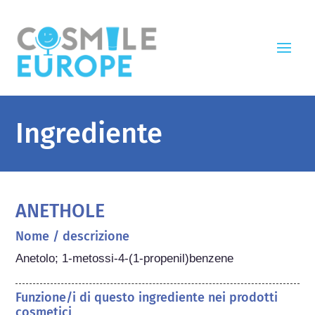
Ingrediente
ANETHOLE
Nome / descrizione
Anetolo; 1-metossi-4-(1-propenil)benzene
Funzione/i di questo ingrediente nei prodotti
cosmetici