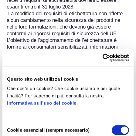
recenti requisiti di etichettatura dovranno essere 
esauriti entro il 31 luglio 2028.

 La modifica dei requisiti di etichettatura non riflette 
alcun cambiamento nella sicurezza dei prodotti né 
nelle loro formulazioni, che devono già essere 
conformi ai rigorosi requisiti di sicurezza dell’UE. 
L’obiettivo dell’aggiornamento dell’etichettatura è 
fornire ai consumatori sensibilizzati, informazioni 
sulla presenza di ulteriori allergeni delle fragranze, 
consentendo loro di compiere scelte consapevoli e di 
identificare facilmente le sostanze alle quali 
potrebbero essere allergici.

Questo sito web utilizza i cookie
Test per le allergie alle fragranze

Che cos’è un cookie? Che cookie usiamo e per quale
Se si sospetta un’allergia alle fragranze, i medici di 
finalità? Per saperne di più, consulta la nostra
solito iniziano con un semplice test cutaneo chiamato 
informativa sull’uso dei cookie
.
patch test (test epicutaneo). Piccole quantità di 
allergeni da contatto comuni — comprese due 
miscele standard di fragranze (le cosiddette 
Selezione
fragrance mix 1 e 2) — vengono applicate su appositi 
Cookie essenziali (sempre necessario)
del
cerotti e posizionate sulla pelle della schiena del 