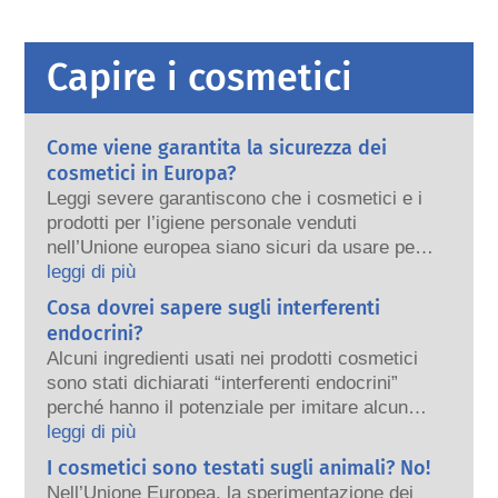
Capire i cosmetici
Come viene garantita la sicurezza dei
cosmetici in Europa?
Leggi severe garantiscono che i cosmetici e i
prodotti per l’igiene personale venduti
nell’Unione europea siano sicuri da usare per
le persone. Le aziende e le autorità di
leggi di più
regolamentazione nazionali ed europee
Cosa dovrei sapere sugli interferenti
condividono la responsabilità di mantenere
endocrini?
sicuri i prodotti cosmetici.
Alcuni ingredienti usati nei prodotti cosmetici
sono stati dichiarati “interferenti endocrini”
perché hanno il potenziale per imitare alcune
delle proprietà dei nostri ormoni. Solo perché
leggi di più
qualcosa è potenzialmente in grado di imitare
I cosmetici sono testati sugli animali? No!
un ormone, non significa che interferirà
Nell’Unione Europea, la sperimentazione dei