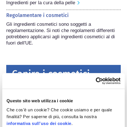
Ingredienti per la cura della pelle
Regolamentare i cosmetici
Gli ingredienti cosmetici sono soggetti a 
regolamentazione. Si noti che regolamenti differenti 
potrebbero applicarsi agli ingredienti cosmetici al di 
fuori dell'UE.
Capire i cosmetici
Come viene garantita la sicurezza dei
cosmetici in Europa?
Questo sito web utilizza i cookie
Leggi severe garantiscono che i cosmetici e i
Che cos’è un cookie? Che cookie usiamo e per quale
prodotti per l’igiene personale venduti
finalità? Per saperne di più, consulta la nostra
nell’Unione europea siano sicuri da usare per
le persone. Le aziende e le autorità di
leggi di più
informativa sull’uso dei cookie
.