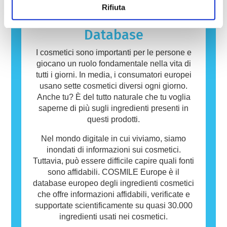
persone. Una sostanza che provoca una
Rifiuta
reazione allergica è chiamata allergene.
Cosmetici e prodotti per la cura della persona
Database
possono contenere ingredienti che potrebbero
risultare allergenici per alcune persone. Ciò
I cosmetici sono importanti per le persone e
non significa che il prodotto non sia sicuro da
giocano un ruolo fondamentale nella vita di
utilizzare per gli altri.
tutti i giorni. In media, i consumatori europei
usano sette cosmetici diversi ogni giorno.
Anche tu? È del tutto naturale che tu voglia
saperne di più sugli ingredienti presenti in
questi prodotti.
Nel mondo digitale in cui viviamo, siamo
inondati di informazioni sui cosmetici.
Tuttavia, può essere difficile capire quali fonti
sono affidabili. COSMILE Europe è il
database europeo degli ingredienti cosmetici
che offre informazioni affidabili, verificate e
supportate scientificamente su quasi 30.000
ingredienti usati nei cosmetici.