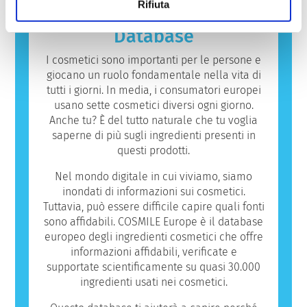
Rifiuta
sostanza che provoca una reazione allergica
è chiamata allergene. Cosmetici e prodotti
Database
per la cura della persona possono contenere
ingredienti che potrebbero risultare
I cosmetici sono importanti per le persone e
allergenici per alcune persone. Ciò non
giocano un ruolo fondamentale nella vita di
significa che il prodotto non sia sicuro da
tutti i giorni. In media, i consumatori europei
utilizzare per gli altri.
usano sette cosmetici diversi ogni giorno.
Anche tu? È del tutto naturale che tu voglia
saperne di più sugli ingredienti presenti in
questi prodotti.
Nel mondo digitale in cui viviamo, siamo
inondati di informazioni sui cosmetici.
Tuttavia, può essere difficile capire quali fonti
sono affidabili. COSMILE Europe è il database
europeo degli ingredienti cosmetici che offre
informazioni affidabili, verificate e
supportate scientificamente su quasi 30.000
ingredienti usati nei cosmetici.