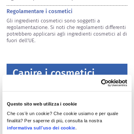
Regolamentare i cosmetici
Gli ingredienti cosmetici sono soggetti a 
regolamentazione. Si noti che regolamenti differenti 
potrebbero applicarsi agli ingredienti cosmetici al di 
fuori dell'UE.
Capire i cosmetici
Come viene garantita la sicurezza dei
cosmetici in Europa?
Questo sito web utilizza i cookie
Leggi severe garantiscono che i cosmetici e i
prodotti per l’igiene personale venduti
Che cos’è un cookie? Che cookie usiamo e per quale
nell’Unione europea siano sicuri da usare
finalità? Per saperne di più, consulta la nostra
per le persone. Le aziende e le autorità di
leggi di più
informativa sull’uso dei cookie
.
regolamentazione nazionali ed europee