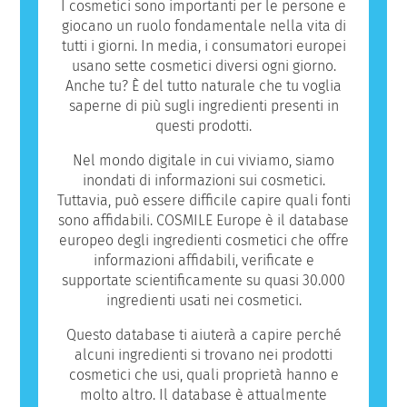
ingredienti che potrebbero risultare
I cosmetici sono importanti per le persone e
allergenici per alcune persone. Ciò non
giocano un ruolo fondamentale nella vita di
significa che il prodotto non sia sicuro da
tutti i giorni. In media, i consumatori europei
utilizzare per gli altri.
usano sette cosmetici diversi ogni giorno.
Anche tu? È del tutto naturale che tu voglia
saperne di più sugli ingredienti presenti in
questi prodotti.
Nel mondo digitale in cui viviamo, siamo
inondati di informazioni sui cosmetici.
Tuttavia, può essere difficile capire quali fonti
sono affidabili. COSMILE Europe è il database
europeo degli ingredienti cosmetici che offre
informazioni affidabili, verificate e
supportate scientificamente su quasi 30.000
ingredienti usati nei cosmetici.
Questo database ti aiuterà a capire perché
alcuni ingredienti si trovano nei prodotti
cosmetici che usi, quali proprietà hanno e
molto altro. Il database è attualmente