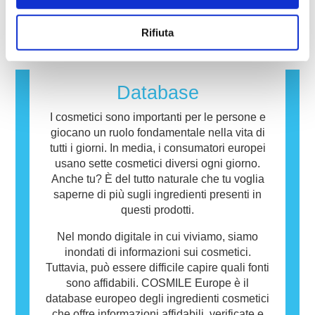
ingredienti e dei prodotti cosmetici.
legge a effettuare, coprono tutti i potenziali
verifica quando il sistema immunitario di una
leggi di più
rischi, inclusa la potenziale interferenza con il
persona reagisce a sostanze che sono
Rifiuta
sistema endocrino.
innocue per la maggior parte delle altre
persone. Una sostanza che provoca una
reazione allergica è chiamata allergene.
Cosmetici e prodotti per la cura della persona
Database
possono contenere ingredienti che potrebbero
risultare allergenici per alcune persone. Ciò
I cosmetici sono importanti per le persone e
non significa che il prodotto non sia sicuro da
giocano un ruolo fondamentale nella vita di
utilizzare per gli altri.
tutti i giorni. In media, i consumatori europei
usano sette cosmetici diversi ogni giorno.
Anche tu? È del tutto naturale che tu voglia
saperne di più sugli ingredienti presenti in
questi prodotti.
Nel mondo digitale in cui viviamo, siamo
inondati di informazioni sui cosmetici.
Tuttavia, può essere difficile capire quali fonti
sono affidabili. COSMILE Europe è il
database europeo degli ingredienti cosmetici
che offre informazioni affidabili, verificate e