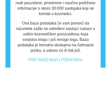
nudi pouzdane, proverene i naučno podržane
informacije o skoro 30.000 sastojaka koji se
koriste u kozmetici.
Ova baza podataka će vam pomoći da
razumete zašto se određeni sastojci nalaze u
vašim kozmetičkim proizvodima; koja
svojstva imaju i još mnogo toga. Baza
podataka je trenutno dostupna na četrnaest
jezika, a uskoro će ih biti još.
PRETRAŽI BAZU PODATAKA