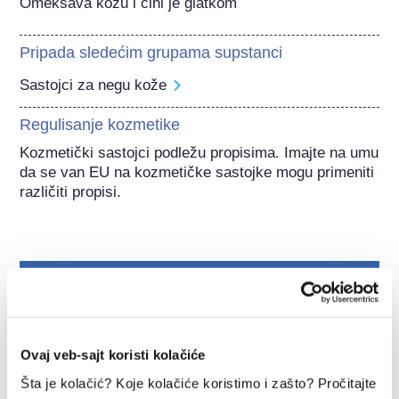
Omekšava kožu i čini je glatkom
Pripada sledećim grupama supstanci
Sastojci za negu kože
Regulisanje kozmetike
Kozmetički sastojci podležu propisima. Imajte na umu 
da se van EU na kozmetičke sastojke mogu primeniti 
različiti propisi.
Razumevanje vaše
kozmetike
Ovaj veb-sajt koristi kolačiće
Kako se kozmetika u Evropi održava
Šta je kolačić? Koje kolačiće koristimo i zašto? Pročitajte
bezbednom?