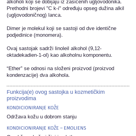
alkoholi koji se dobijaju iz zasićenih ugljovodonika. 
Prethodni brojevi "C k-i" određuju opseg dužina alkil 
(ugljovodoničnog) lanca.

Dimer je molekul koji se sastoji od dve identične 
podjedinice (monomera).

Ovaj sastojak sadrži linoleil alkohol (9,12-
oktadekadien-1-ol) kao alkoholnu komponentu.

“Ether” se odnosi na složeni proizvod (proizvod 
kondenzacije) dva alkohola.
Funkcija(e) ovog sastojka u kozmetičkim
proizvodima
KONDICIONIRANJE KOŽE
Održava kožu u dobrom stanju
KONDICIONIRANJE KOŽE – EMOLIENS