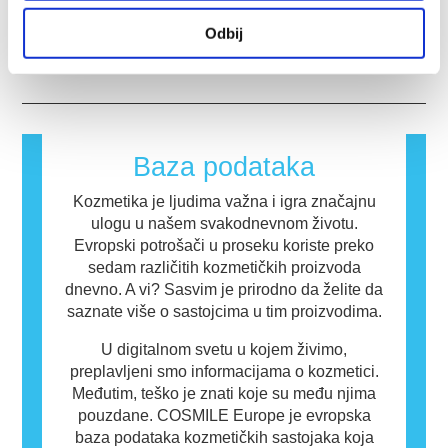
kompanije zakonski obavezne da sprovedu
potencijal da izazovu alergijsku reakciju.
testiranje na životinjama u cilju procene
pokrivaju sve potencijalne rizike, uključujući i
Alergijska reakcija se javlja kada imuni sistem
Odbij
bezbednosti kozmetičkih sastojaka i
potencijalne endokrine poremećaje.
osobe reaguje na supstance koje su
Pročitajte više
proizvoda.
bezopasne za većinu ljudi. Supstanca koja
izaziva alergijsku reakciju naziva se alergen.
Kozmetički proizvodi i proizvodi za ličnu negu
mogu da sadrže sastojke koji mogu biti
alergeni za neke ljude. To ne znači da
Baza podataka
proizvod nije bezbedan za druge ljude.
Kozmetika je ljudima važna i igra značajnu
ulogu u našem svakodnevnom životu.
Evropski potrošači u proseku koriste preko
sedam različitih kozmetičkih proizvoda
dnevno. A vi? Sasvim je prirodno da želite da
saznate više o sastojcima u tim proizvodima.
U digitalnom svetu u kojem živimo,
preplavljeni smo informacijama o kozmetici.
Međutim, teško je znati koje su među njima
pouzdane. COSMILE Europe je evropska
baza podataka kozmetičkih sastojaka koja