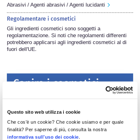
Abrasivi / Agenti abrasivi / Agenti lucidanti
Regolamentare i cosmetici
Gli ingredienti cosmetici sono soggetti a 
regolamentazione. Si noti che regolamenti differenti 
potrebbero applicarsi agli ingredienti cosmetici al di 
fuori dell'UE.
Capire i cosmetici
Come viene garantita la sicurezza dei
cosmetici in Europa?
Questo sito web utilizza i cookie
Leggi severe garantiscono che i cosmetici e i
Che cos’è un cookie? Che cookie usiamo e per quale
prodotti per l’igiene personale venduti
finalità? Per saperne di più, consulta la nostra
nell’Unione europea siano sicuri da usare per
informativa sull’uso dei cookie
.
le persone. Le aziende e le autorità di
leggi di più