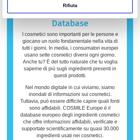
Rifiuta
persone. Una sostanza che provoca una
reazione allergica è chiamata allergene.
Cosmetici e prodotti per la cura della persona
Database
possono contenere ingredienti che potrebbero
risultare allergenici per alcune persone. Ciò
I cosmetici sono importanti per le persone e
non significa che il prodotto non sia sicuro da
giocano un ruolo fondamentale nella vita di
utilizzare per gli altri.
tutti i giorni. In media, i consumatori europei
usano sette cosmetici diversi ogni giorno.
Anche tu? È del tutto naturale che tu voglia
saperne di più sugli ingredienti presenti in
questi prodotti.
Nel mondo digitale in cui viviamo, siamo
inondati di informazioni sui cosmetici.
Tuttavia, può essere difficile capire quali fonti
sono affidabili. COSMILE Europe è il
database europeo degli ingredienti cosmetici
che offre informazioni affidabili, verificate e
supportate scientificamente su quasi 30.000
ingredienti usati nei cosmetici.