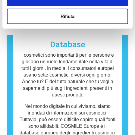
legge a effettuare, coprono tutti i potenziali
reazione allergica. Una reazione allergica si
rischi, inclusa la potenziale interferenza con il
verifica quando il sistema immunitario di una
leggi di più
sistema endocrino.
persona reagisce a sostanze che sono
Rifiuta
innocue per la maggior parte delle altre
persone. Una sostanza che provoca una
reazione allergica è chiamata allergene.
Cosmetici e prodotti per la cura della persona
Database
possono contenere ingredienti che potrebbero
risultare allergenici per alcune persone. Ciò
I cosmetici sono importanti per le persone e
non significa che il prodotto non sia sicuro da
giocano un ruolo fondamentale nella vita di
utilizzare per gli altri.
tutti i giorni. In media, i consumatori europei
usano sette cosmetici diversi ogni giorno.
Anche tu? È del tutto naturale che tu voglia
saperne di più sugli ingredienti presenti in
questi prodotti.
Nel mondo digitale in cui viviamo, siamo
inondati di informazioni sui cosmetici.
Tuttavia, può essere difficile capire quali fonti
sono affidabili. COSMILE Europe è il
database europeo degli ingredienti cosmetici