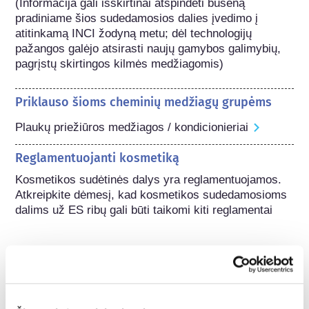
(Informacija gali išskirtinai atspindėti būseną 
pradiniame šios sudedamosios dalies įvedimo į 
atitinkamą INCI žodyną metu; dėl technologijų 
pažangos galėjo atsirasti naujų gamybos galimybių, 
pagrįstų skirtingos kilmės medžiagomis) 
Priklauso šioms cheminių medžiagų grupėms
Plaukų priežiūros medžiagos / kondicionieriai
Reglamentuojanti kosmetiką
Kosmetikos sudėtinės dalys yra reglamentuojamos. 
Atkreipkite dėmesį, kad kosmetikos sudedamosioms 
dalims už ES ribų gali būti taikomi kiti reglamentai
Suprasti apie savo
kosmetiką