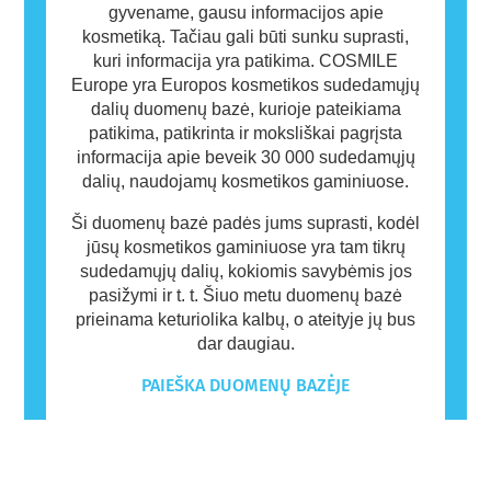
gyvename, gausu informacijos apie
kosmetiką. Tačiau gali būti sunku suprasti,
kuri informacija yra patikima. COSMILE
Europe yra Europos kosmetikos sudedamųjų
dalių duomenų bazė, kurioje pateikiama
patikima, patikrinta ir moksliškai pagrįsta
informacija apie beveik 30 000 sudedamųjų
dalių, naudojamų kosmetikos gaminiuose.
Ši duomenų bazė padės jums suprasti, kodėl
jūsų kosmetikos gaminiuose yra tam tikrų
sudedamųjų dalių, kokiomis savybėmis jos
pasižymi ir t. t. Šiuo metu duomenų bazė
prieinama keturiolika kalbų, o ateityje jų bus
dar daugiau.
PAIEŠKA DUOMENŲ BAZĖJE