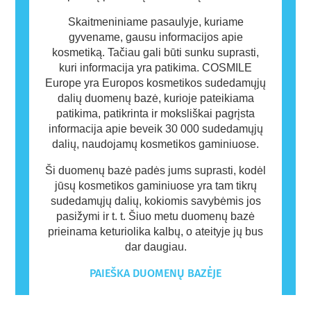
Skaitmeniniame pasaulyje, kuriame
gyvename, gausu informacijos apie
kosmetiką. Tačiau gali būti sunku suprasti,
kuri informacija yra patikima. COSMILE
Europe yra Europos kosmetikos sudedamųjų
dalių duomenų bazė, kurioje pateikiama
patikima, patikrinta ir moksliškai pagrįsta
informacija apie beveik 30 000 sudedamųjų
dalių, naudojamų kosmetikos gaminiuose.
Ši duomenų bazė padės jums suprasti, kodėl
jūsų kosmetikos gaminiuose yra tam tikrų
sudedamųjų dalių, kokiomis savybėmis jos
pasižymi ir t. t. Šiuo metu duomenų bazė
prieinama keturiolika kalbų, o ateityje jų bus
dar daugiau.
PAIEŠKA DUOMENŲ BAZĖJE