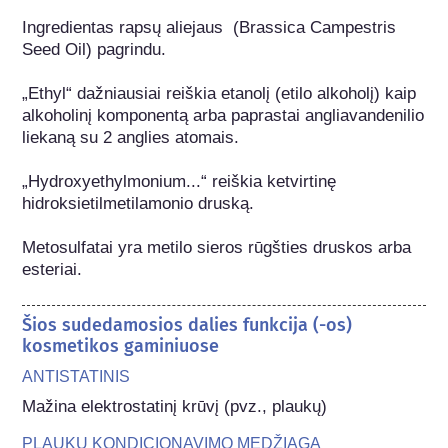
Ingredientas rapsų aliejaus  (Brassica Campestris 
Seed Oil) pagrindu.

„Ethyl“ dažniausiai reiškia etanolį (etilo alkoholį) kaip 
alkoholinį komponentą arba paprastai angliavandenilio 
liekaną su 2 anglies atomais.

„Hydroxyethylmonium...“ reiškia ketvirtinę 
hidroksietilmetilamonio druską.

Metosulfatai yra metilo sieros rūgšties druskos arba 
esteriai.
Šios sudedamosios dalies funkcija (-os)
kosmetikos gaminiuose
ANTISTATINIS
Mažina elektrostatinį krūvį (pvz., plaukų)
PLAUKŲ KONDICIONAVIMO MEDŽIAGA