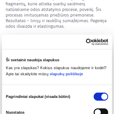
fragmentų, kurie atlieka svarbų vaidmenį 
natūraliame odos atstatymo procese, poveikį. Šis 
procesas imituojamas priežiūros priemonėse. 
Rezultatas – linijų ir raukšlių sumažėjimas. Pagerėja 
odos išvaizda ir elastingumas.
Priklauso šioms cheminių medžiagų grupėms
Odos priežiūros sudedamosios dalys
Ši svetainė naudoja slapukus
Reglamentuojanti kosmetiką
Kas yra slapukas? Kokius slapukus naudojame ir kodėl?
Kosmetikos sudėtinės dalys yra reglamentuojamos. 
Apie tai skaitykite mūsų
slapukų politikoje
Atkreipkite dėmesį, kad kosmetikos sudedamosioms 
dalims už ES ribų gali būti taikomi kiti reglamentai
Sutikimo
Pagrindiniai slapukai (visada būtini)
pasirinkimas
Suprasti apie savo
Nuostatos