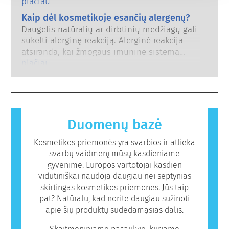
įsigaliojant draudimui, kosmetikos ir asmens
plačiau
tačiau labai mažai (o tai dažniausiai yra
priežiūros pramonė investavo į mokslinius
Kaip dėl kosmetikoje esančių alergenų?
stiprūs vaistai) gali sukelti endokrininės
tyrimus ir plėtrą, siekdama sukurti
sistemos sutrikimus. Griežti gaminių saugos
Daugelis natūralių ar dirbtinių medžiagų gali
alternatyvas bandymams su gyvūnais, kad
vertinimai, kuriuos atlieka kvalifikuoti
sukelti alerginę reakciją. Alerginė reakcija
įvertinti kosmetikos ingredientų ir gaminių
mokslo ekspertai ir kuriuos įmonės teisiškai
atsiranda, kai žmogaus imuninė sistema
saugumą.
privalo atlikti, apima visą galimą riziką,
reaguoja į medžiagas, kurios yra
plačiau
įskaitant galimus endokrininės sistemos
nekenksmingos daugumai žmonių. Medžiaga,
sutrikimus.
sukelianti alerginę reakciją, vadinama
alergenu. Kosmetikos ir asmens priežiūros
gaminiuose gali būti ingredientų, kurie kai
kuriems žmonėms gali sukelti alergiją. Tai
Duomenų bazė
nereiškia, kad produktas nėra saugus naudoti
kitiems.
Kosmetikos priemonės yra svarbios ir atlieka
svarbų vaidmenį mūsų kasdieniame
gyvenime. Europos vartotojai kasdien
vidutiniškai naudoja daugiau nei septynias
skirtingas kosmetikos priemones. Jūs taip
pat? Natūralu, kad norite daugiau sužinoti
apie šių produktų sudedamąsias dalis.