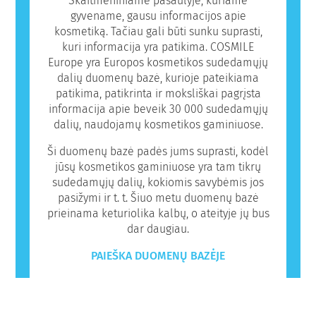
Skaitmeniniame pasaulyje, kuriame
gyvename, gausu informacijos apie
kosmetiką. Tačiau gali būti sunku suprasti,
kuri informacija yra patikima. COSMILE
Europe yra Europos kosmetikos sudedamųjų
dalių duomenų bazė, kurioje pateikiama
patikima, patikrinta ir moksliškai pagrįsta
informacija apie beveik 30 000 sudedamųjų
dalių, naudojamų kosmetikos gaminiuose.
Ši duomenų bazė padės jums suprasti, kodėl
jūsų kosmetikos gaminiuose yra tam tikrų
sudedamųjų dalių, kokiomis savybėmis jos
pasižymi ir t. t. Šiuo metu duomenų bazė
prieinama keturiolika kalbų, o ateityje jų bus
dar daugiau.
PAIEŠKA DUOMENŲ BAZĖJE