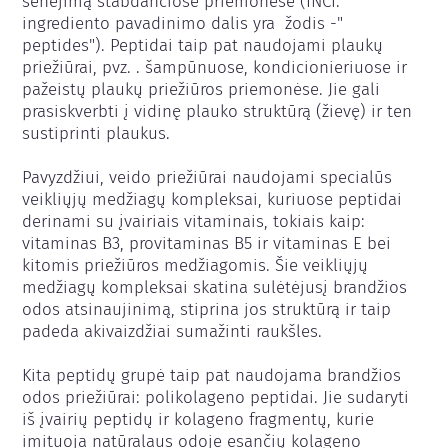
senėjimą stabdančiose priemonėse (INCI: 
ingrediento pavadinimo dalis yra  žodis -" 
peptides"). Peptidai taip pat naudojami plaukų 
priežiūrai, pvz. . šampūnuose, kondicionieriuose ir 
pažeistų plaukų priežiūros priemonėse. Jie gali 
prasiskverbti į vidinę plauko struktūrą (žievę) ir ten 
sustiprinti plaukus.

Pavyzdžiui, veido priežiūrai naudojami specialūs 
veikliųjų medžiagų kompleksai, kuriuose peptidai 
derinami su įvairiais vitaminais, tokiais kaip: 
vitaminas B3, provitaminas B5 ir vitaminas E bei 
kitomis priežiūros medžiagomis. Šie veikliųjų 
medžiagų kompleksai skatina sulėtėjusį brandžios 
odos atsinaujinimą, stiprina jos struktūrą ir taip 
padeda akivaizdžiai sumažinti raukšles.

Kita peptidų grupė taip pat naudojama brandžios 
odos priežiūrai: polikolageno peptidai. Jie sudaryti 
iš įvairių peptidų ir kolageno fragmentų, kurie 
imituoja natūralaus odoje esančių kolageno 