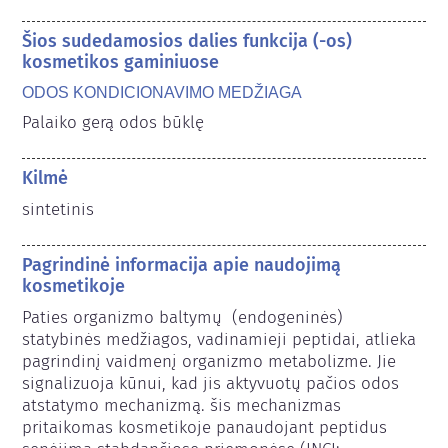
Šios sudedamosios dalies funkcija (-os)
kosmetikos gaminiuose
ODOS KONDICIONAVIMO MEDŽIAGA
Palaiko gerą odos būklę
Kilmė
sintetinis
Pagrindinė informacija apie naudojimą
kosmetikoje
Paties organizmo baltymų  (endogeninės) 
statybinės medžiagos, vadinamieji peptidai, atlieka 
pagrindinį vaidmenį organizmo metabolizme. Jie 
signalizuoja kūnui, kad jis aktyvuotų pačios odos 
atstatymo mechanizmą. šis mechanizmas 
pritaikomas kosmetikoje panaudojant peptidus 