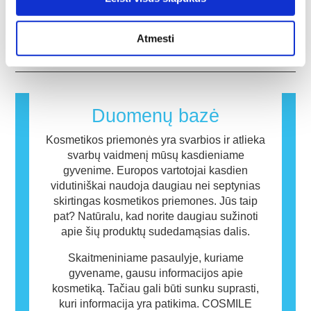
atlieka kvalifikuoti mokslo ekspertai ir kuriuos
sukelti alerginę reakciją. Alerginė reakcija
įvertinti kosmetikos ingredientų ir gaminių
įmonės teisiškai privalo atlikti, apima visą
atsiranda, kai žmogaus imuninė sistema
saugumą.
galimą riziką, įskaitant galimus endokrininės
reaguoja į medžiagas, kurios yra
plačiau
Atmesti
sistemos sutrikimus.
nekenksmingos daugumai žmonių. Medžiaga,
sukelianti alerginę reakciją, vadinama
alergenu. Kosmetikos ir asmens priežiūros
gaminiuose gali būti ingredientų, kurie kai
kuriems žmonėms gali sukelti alergiją. Tai
Duomenų bazė
nereiškia, kad produktas nėra saugus naudoti
kitiems.
Kosmetikos priemonės yra svarbios ir atlieka
svarbų vaidmenį mūsų kasdieniame
gyvenime. Europos vartotojai kasdien
vidutiniškai naudoja daugiau nei septynias
skirtingas kosmetikos priemones. Jūs taip
pat? Natūralu, kad norite daugiau sužinoti
apie šių produktų sudedamąsias dalis.
Skaitmeniniame pasaulyje, kuriame
gyvename, gausu informacijos apie
kosmetiką. Tačiau gali būti sunku suprasti,
kuri informacija yra patikima. COSMILE