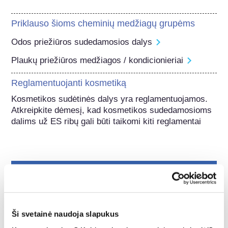
Priklauso šioms cheminių medžiagų grupėms
Odos priežiūros sudedamosios dalys
Plaukų priežiūros medžiagos / kondicionieriai
Reglamentuojanti kosmetiką
Kosmetikos sudėtinės dalys yra reglamentuojamos. 
Atkreipkite dėmesį, kad kosmetikos sudedamosioms 
dalims už ES ribų gali būti taikomi kiti reglamentai
Suprasti apie savo
kosmetiką
Ši svetainė naudoja slapukus
Kaip Europoje užtikrinama kosmetikos