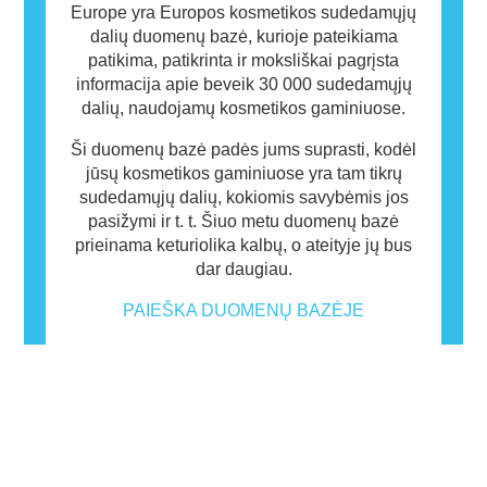
Europe yra Europos kosmetikos sudedamųjų
dalių duomenų bazė, kurioje pateikiama
patikima, patikrinta ir moksliškai pagrįsta
informacija apie beveik 30 000 sudedamųjų
dalių, naudojamų kosmetikos gaminiuose.
Ši duomenų bazė padės jums suprasti, kodėl
jūsų kosmetikos gaminiuose yra tam tikrų
sudedamųjų dalių, kokiomis savybėmis jos
pasižymi ir t. t. Šiuo metu duomenų bazė
prieinama keturiolika kalbų, o ateityje jų bus
dar daugiau.
PAIEŠKA DUOMENŲ BAZĖJE